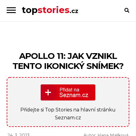
top
stories
.cz
Skip
Skip
to
to
Příběhy
navigation
content
od
lidí
pro
APOLLO 11: JAK VZNIKL
lidi
TENTO IKONICKÝ SNÍMEK?
Přidejte si Top Stories na hlavní stránku
Seznam.cz
24. 3. 2023
Autor: Hana Malíková