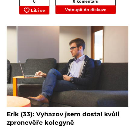
0 komentářů
Vstoupit do diskuze
Erik (33): Vyhazov jsem dostal kvůli
zpronevěře kolegyně