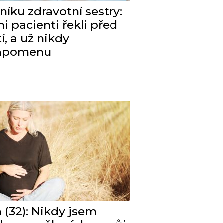
níku zdravotní sestry:
i pacienti řekli před
í, a už nikdy
apomenu
 (32): Nikdy jsem