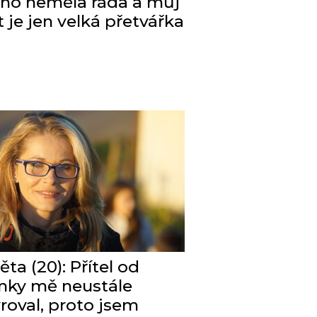
oho neměla ráda a můj
t je jen velká přetvářka
ěta (20): Přítel od
ky mě neustále
roval, proto jsem