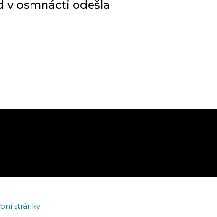
 v osmnácti odešla
bní stránky