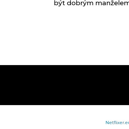
být dobrým manžele
Stránkování
příspěvků
Netflixer.