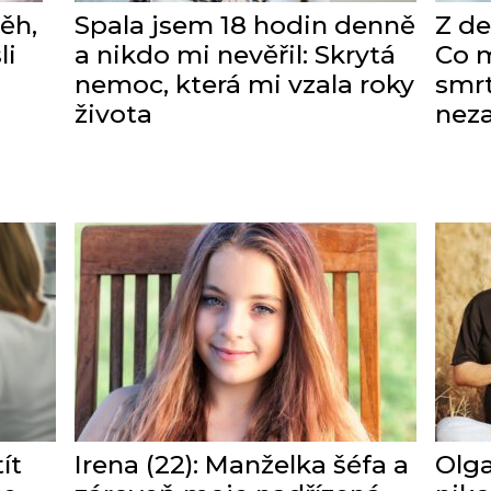
ěh,
Spala jsem 18 hodin denně
Z de
li
a nikdo mi nevěřil: Skrytá
Co m
nemoc, která mi vzala roky
smrt
života
nez
ít
Irena (22): Manželka šéfa a
Olga