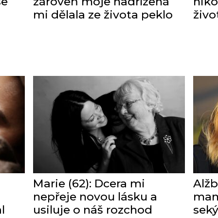
se
zároveň moje nadřízená
nik
mi dělala ze života peklo
živo
Marie (62): Dcera mi
Alžb
nepřeje novou lásku a
mam
l
usiluje o náš rozchod
seký