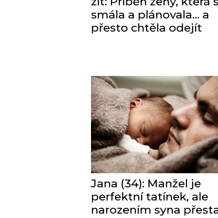
žít: Příběh ženy, která 
smála a plánovala… a
přesto chtěla odejít
Jana (34): Manžel je
perfektní tatínek, ale
narozením syna přesta