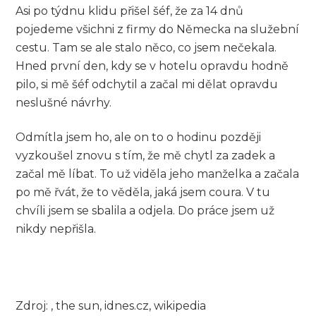
Asi po týdnu klidu přišel šéf, že za 14 dnů
pojedeme všichni z firmy do Německa na služební
cestu. Tam se ale stalo něco, co jsem nečekala.
Hned první den, kdy se v hotelu opravdu hodně
pilo, si mě šéf odchytil a začal mi dělat opravdu
neslušné návrhy.
Odmítla jsem ho, ale on to o hodinu později
vyzkoušel znovu s tím, že mě chytl za zadek a
začal mě líbat. To už viděla jeho manželka a začala
po mě řvát, že to věděla, jaká jsem coura. V tu
chvíli jsem se sbalila a odjela. Do práce jsem už
nikdy nepřišla.
Zdroj: , the sun, idnes.cz, wikipedia