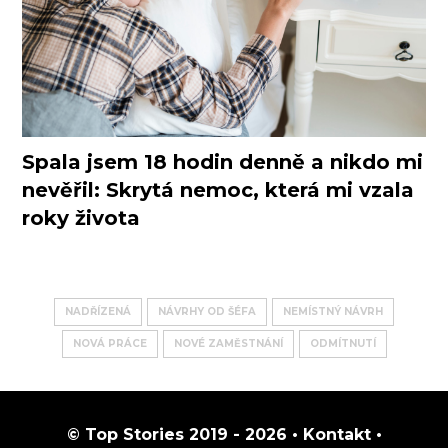
Spala jsem 18 hodin denně a nikdo mi
nevěřil: Skrytá nemoc, která mi vzala
roky života
NADŘÍZENÁ
NÁVRHY OD ŠÉFA
NEMÍSTNÝ NÁVRH
NOVÁ PRÁCE
NOVÉ ZAMĚSTNÁNÍ
ODMÍTNUTÍ
© Top Stories 2019 - 2026 •
Kontakt
•