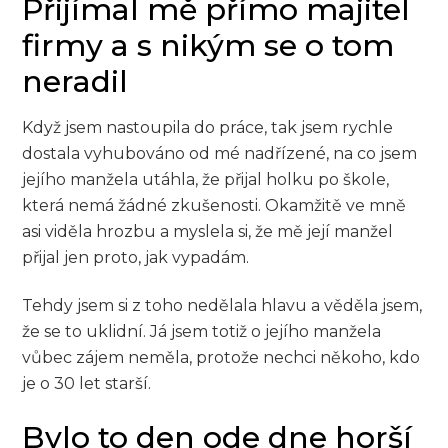
Přijímal mě přímo majitel
firmy a s nikým se o tom
neradil
Když jsem nastoupila do práce, tak jsem rychle
dostala vyhubováno od mé nadřízené, na co jsem
jejího manžela utáhla, že přijal holku po škole,
která nemá žádné zkušenosti. Okamžitě ve mně
asi viděla hrozbu a myslela si, že mě její manžel
přijal jen proto, jak vypadám.
Tehdy jsem si z toho nedělala hlavu a věděla jsem,
že se to uklidní. Já jsem totiž o jejího manžela
vůbec zájem neměla, protože nechci někoho, kdo
je o 30 let starší.
Bylo to den ode dne horší