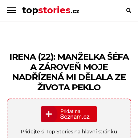
top
stories
.cz
Skip
Skip
to
to
Příběhy
navigation
content
od
lidí
pro
IRENA (22): MANŽELKA ŠÉFA
lidi
A ZÁROVEŇ MOJE
NADŘÍZENÁ MI DĚLALA ZE
ŽIVOTA PEKLO
Přidejte si Top Stories na hlavní stránku