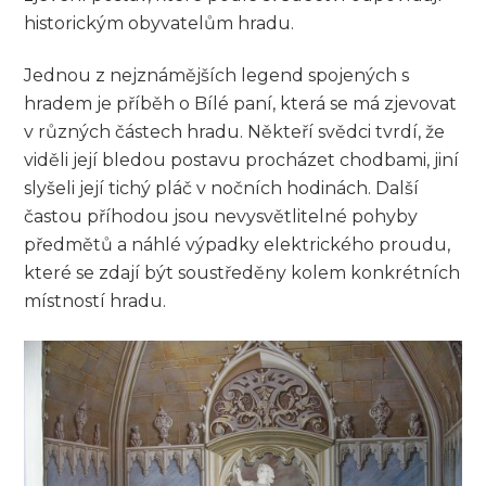
historickým obyvatelům hradu.
Jednou z nejznámějších legend spojených s
hradem je příběh o Bílé paní, která se má zjevovat
v různých částech hradu. Někteří svědci tvrdí, že
viděli její bledou postavu procházet chodbami, jiní
slyšeli její tichý pláč v nočních hodinách. Další
častou příhodou jsou nevysvětlitelné pohyby
předmětů a náhlé výpadky elektrického proudu,
které se zdají být soustředěny kolem konkrétních
místností hradu.