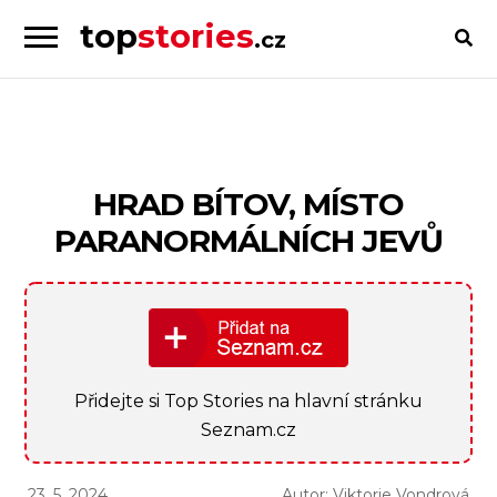
top
stories
.cz
Skip
Skip
to
to
Příběhy
navigation
content
od
lidí
pro
HRAD BÍTOV, MÍSTO
lidi
PARANORMÁLNÍCH JEVŮ
Přidejte si Top Stories na hlavní stránku
Seznam.cz
23. 5. 2024
Autor: Viktorie Vondrová