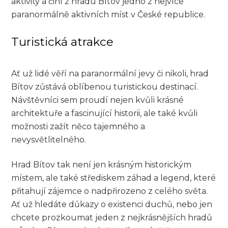
aktivity a činí z hradu Bítov jedno z nejvíce
paranormálně aktivních míst v České republice.
Turistická atrakce
Ať už lidé věří na paranormální jevy či nikoli, hrad
Bítov zůstává oblíbenou turistickou destinací.
Návštěvníci sem proudí nejen kvůli krásné
architektuře a fascinující historii, ale také kvůli
možnosti zažít něco tajemného a
nevysvětlitelného.
Hrad Bítov tak není jen krásným historickým
místem, ale také střediskem záhad a legend, které
přitahují zájemce o nadpřirozeno z celého světa.
Ať už hledáte důkazy o existenci duchů, nebo jen
chcete prozkoumat jeden z nejkrásnějších hradů