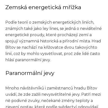
Zemská energetická mřížka
Podle teorií o zemských energetických liniích,
známých také jako ley lines, se jedná o neviditelné
energetické proudy, které procházejí zemí a
spojují významná historická a přírodní místa. Hrad
Bítov se nachází na křižovatce dvou takovýchto
linií, což by mohlo vysvětlovat, proč zde lidé často
hlásí paranormální jevy.
Paranormální jevy
Mnoho návštěvníků i zaměstnanců hradu Bítov
uvádí, že zde zažili nevysvětlitelné jevy. Patří mezi
ně podivné zvuky, nečekané změny teploty a
zjevení postav, které podle svědectví odpovídají