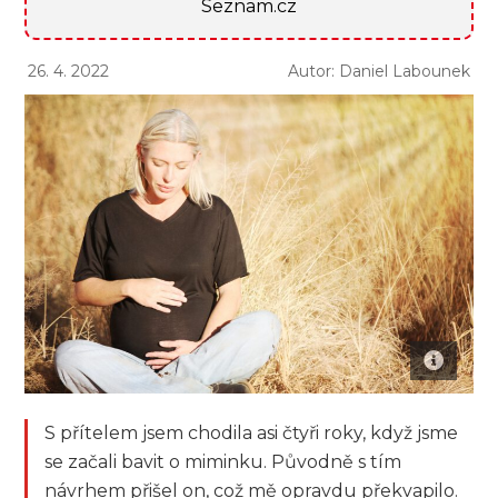
Seznam.cz
26. 4. 2022
Autor: Daniel Labounek
S přítelem jsem chodila asi čtyři roky, když jsme
se začali bavit o miminku. Původně s tím
návrhem přišel on, což mě opravdu překvapilo.