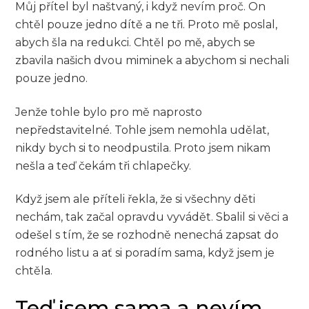
Můj přítel byl naštvaný, i když nevím proč. On
chtěl pouze jedno dítě a ne tři. Proto mě poslal,
abych šla na redukci. Chtěl po mě, abych se
zbavila našich dvou miminek a abychom si nechali
pouze jedno.
Jenže tohle bylo pro mě naprosto
nepředstavitelné. Tohle jsem nemohla udělat,
nikdy bych si to neodpustila. Proto jsem nikam
nešla a teď čekám tři chlapečky.
Když jsem ale příteli řekla, že si všechny děti
nechám, tak začal opravdu vyvádět. Sbalil si věci a
odešel s tím, že se rozhodně nenechá zapsat do
rodného listu a ať si poradím sama, když jsem je
chtěla.
Teď jsem sama a nevím,