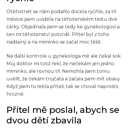
Otěhotnět se nám podařilo docela rychle, za tři
měsíce jsem uviděla na těhotenském testu dvě
čárky. Objednala jsem se tedy ke gynekologovi a
ten mi těhotenství potvrdil. Přítel byl z toho
nadšený a na miminko se začal moc těšit.
Na další kontrole u gynekologa mě ale čekal šok.
Můj doktor mi totiž řekl, že nečekám jen jedno
miminko, ale rovnou tři. Nemohla jsem tomu
uvěřit, že čekám trojčata a začala jsem mít obavy.
Když jsem to řekla příteli, tak se choval naprosto
hrozně.
Přítel mě poslal, abych se
dvou dětí zbavila