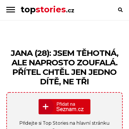
top
stories
.cz
Skip
Skip
to
to
Příběhy
navigation
content
od
lidí
pro
JANA (28): JSEM TĚHOTNÁ,
lidi
ALE NAPROSTO ZOUFALÁ.
PŘÍTEL CHTĚL JEN JEDNO
DÍTĚ, NE TŘI
Přidejte si Top Stories na hlavní stránku