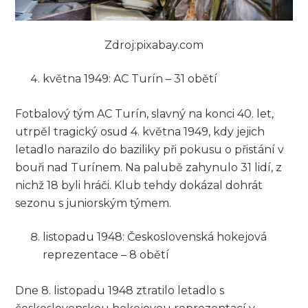
Zdroj:pixabay.com
května 1949: AC Turín – 31 obětí
Fotbalový tým AC Turín, slavný na konci 40. let,
utrpěl tragický osud 4. května 1949, kdy jejich
letadlo narazilo do baziliky při pokusu o přistání v
bouři nad Turínem. Na palubě zahynulo 31 lidí, z
nichž 18 byli hráči. Klub tehdy dokázal dohrát
sezonu s juniorským týmem.
listopadu 1948: Československá hokejová
reprezentace – 8 obětí
Dne 8. listopadu 1948 ztratilo letadlo s