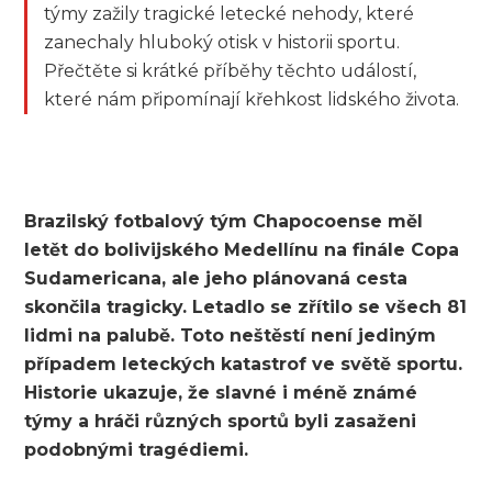
týmy zažily tragické letecké nehody, které
zanechaly hluboký otisk v historii sportu.
Přečtěte si krátké příběhy těchto událostí,
které nám připomínají křehkost lidského života.
Brazilský fotbalový tým Chapocoense měl
letět do bolivijského Medellínu na finále Copa
Sudamericana, ale jeho plánovaná cesta
skončila tragicky. Letadlo se zřítilo se všech 81
lidmi na palubě. Toto neštěstí není jediným
případem leteckých katastrof ve světě sportu.
Historie ukazuje, že slavné i méně známé
týmy a hráči různých sportů byli zasaženi
podobnými tragédiemi.