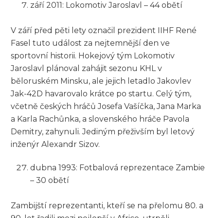
září 2011: Lokomotiv Jaroslavl – 44 obětí
V září před pěti lety označil prezident IIHF René
Fasel tuto událost za nejtemnější den ve
sportovní historii. Hokejový tým Lokomotiv
Jaroslavl plánoval zahájit sezonu KHL v
běloruském Minsku, ale jejich letadlo Jakovlev
Jak-42D havarovalo krátce po startu. Celý tým,
včetně českých hráčů Josefa Vašíčka, Jana Marka
a Karla Rachůnka, a slovenského hráče Pavola
Demitry, zahynuli. Jediným přeživším byl letový
inženýr Alexandr Sizov.
dubna 1993: Fotbalová reprezentace Zambie
– 30 obětí
Zambijští reprezentanti, kteří se na přelomu 80. a