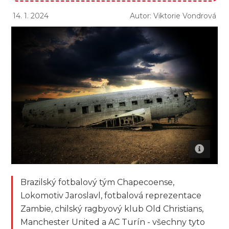
14. 1. 2024
Autor: Viktorie Vondrová
Brazilský fotbalový tým Chapecoense,
Lokomotiv Jaroslavl, fotbalová reprezentace
Zambie, chilský ragbyový klub Old Christians,
Manchester United a AC Turín - všechny tyto