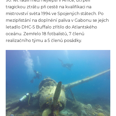
90. let řadili mezi nejlepší v Africe, utrpěli
tragickou ztrátu při cestě na kvalifikaci na
mistrovství světa 1994 ve Spojených státech. Po
mezipřistání na doplnění paliva v Gabonu se jejich
letadlo DHC-5 Buffalo zřítilo do Atlantského
oceánu. Zemřelo 18 fotbalistů, 7 členů
realizačního týmu a 5 členů posádky.