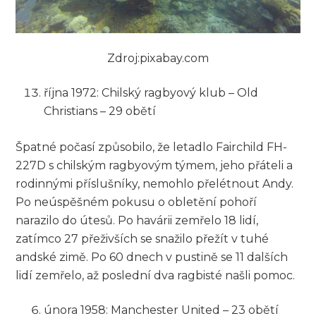
Zdroj:pixabay.com
října 1972: Chilský ragbyový klub – Old
Christians – 29 obětí
Špatné počasí způsobilo, že letadlo Fairchild FH-
227D s chilským ragbyovým týmem, jeho přáteli a
rodinnými příslušníky, nemohlo přelétnout Andy.
Po neúspěšném pokusu o obletění pohoří
narazilo do útesů. Po havárii zemřelo 18 lidí,
zatímco 27 přeživších se snažilo přežít v tuhé
andské zimě. Po 60 dnech v pustině se 11 dalších
lidí zemřelo, až poslední dva ragbisté našli pomoc.
února 1958: Manchester United – 23 obětí