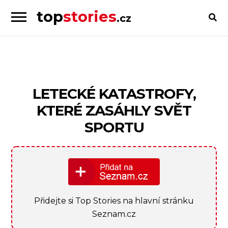
top
stories
.cz
Skip
Skip
to
to
Příběhy
navigation
content
od
lidí
pro
LETECKÉ KATASTROFY,
lidi
KTERÉ ZASÁHLY SVĚT
SPORTU
Přidejte si Top Stories na hlavní stránku
Seznam.cz