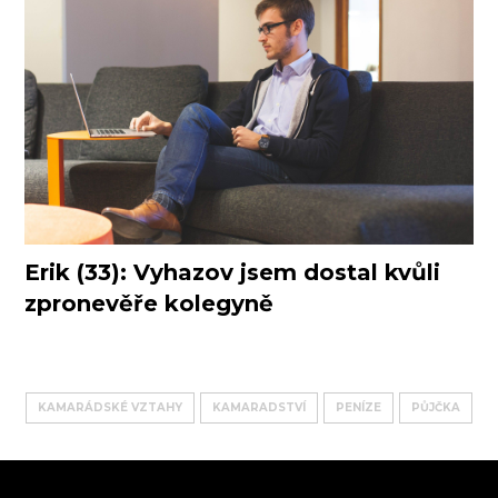
Erik (33): Vyhazov jsem dostal kvůli
zpronevěře kolegyně
KAMARÁDSKÉ VZTAHY
KAMARADSTVÍ
PENÍZE
PŮJČKA