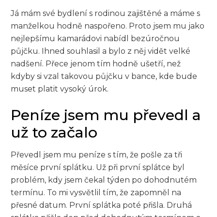
Já mám své bydlení s rodinou zajištěné a máme s
manželkou hodně naspořeno. Proto jsem mu jako
nejlepšímu kamarádovi nabídl bezúročnou
půjčku. Ihned souhlasil a bylo z něj vidět velké
nadšení. Přece jenom tím hodně ušetří, než
kdyby si vzal takovou půjčku v bance, kde bude
muset platit vysoký úrok.
Peníze jsem mu převedl a
už to začalo
Převedl jsem mu peníze s tím, že pošle za tři
měsíce první splátku. Už při první splátce byl
problém, kdy jsem čekal týden po dohodnutém
termínu. To mi vysvětlil tím, že zapomněl na
přesné datum. První splátka poté přišla. Druhá