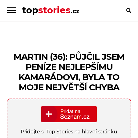
top
stories
.cz
Skip
Skip
to
to
Příběhy
navigation
content
od
lidí
pro
MARTIN (36): PŮJČIL JSEM
lidi
PENÍZE NEJLEPŠÍMU
KAMARÁDOVI, BYLA TO
MOJE NEJVĚTŠÍ CHYBA
Přidejte si Top Stories na hlavní stránku