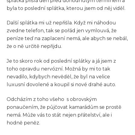
splátka přišla den před dohodnutým termínem a
byla to poslední splátka, kterou jsem od něj viděl.
Další splátka mi už nepřišla. Když mi náhodou
zvedne telefon, tak se pořád jen vymlouvá, že
peníze teď na zaplacení nemá, ale abych se nebál,
že o ně určitě nepřijdu.
Je to skoro rok od poslední splátky a já jsem z
toho opravdu nervózní. Možná by mi to tak
nevadilo, kdybych nevěděl, že byl na velice
luxusní dovolené a koupil si nové drahé auto.
Odcházím z toho všeho s obrovským
ponaučením, že půjčovat kamarádům se prostě
nemá. Může vás to stát nejen přátelství, ale i
hodně peněz.