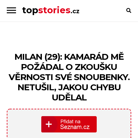
top
stories
.cz
Skip
Skip
to
to
Příběhy
navigation
content
od
lidí
pro
MILAN (29): KAMARÁD MĚ
lidi
POŽÁDAL O ZKOUŠKU
VĚRNOSTI SVÉ SNOUBENKY.
NETUŠIL, JAKOU CHYBU
UDĚLAL