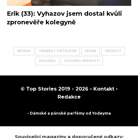
Erik (33): Vyhazov jsem dostal kvůli
zpronevěře kolegyně
NEVĚRA
PŘEBRAT PŘÍTELKYNI
VĚRNÁ
VĚRNOST
ZKOUŠKA
ZKOUŠKA VĚRNOSTI
© Top Stories 2019 - 2026 •
Kontakt
•
Redakce
• Dámské a pánské
parfémy
od Yodeyma
Související magazíny a doporučené odkazy: