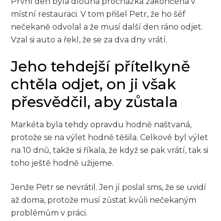
První den byla dlouhá procházka zakončená v
místní restauraci. V tom přišel Petr, že ho šéf
nečekaně odvolal a že musí další den ráno odjet.
Vzal si auto a řekl, že se za dva dny vrátí.
Jeho tehdejší přítelkyně
chtěla odjet, on ji však
přesvědčil, aby zůstala
Markéta byla tehdy opravdu hodně naštvaná,
protože se na výlet hodně těšila. Celkově byl výlet
na 10 dnů, takže si říkala, že když se pak vrátí, tak si
toho ještě hodně užijeme.
Jenže Petr se nevrátil. Jen jí poslal sms, že se uvidí
až doma, protože musí zůstat kvůli nečekaným
problémům v práci.