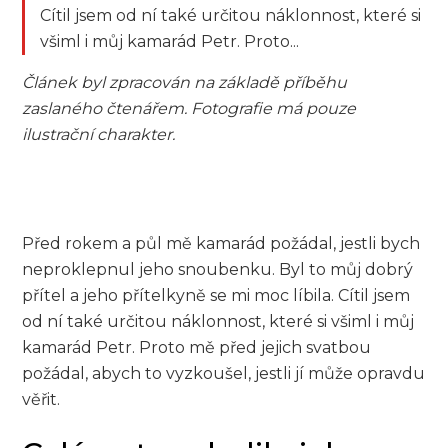
Cítil jsem od ní také určitou náklonnost, které si
všiml i můj kamarád Petr. Proto...
Článek byl zpracován na základě příběhu
zaslaného čtenářem. Fotografie má pouze
ilustrační charakter.
Před rokem a půl mě kamarád požádal, jestli bych
neproklepnul jeho snoubenku. Byl to můj dobrý
přítel a jeho přítelkyně se mi moc líbila. Cítil jsem
od ní také určitou náklonnost, které si všiml i můj
kamarád Petr. Proto mě před jejich svatbou
požádal, abych to vyzkoušel, jestli jí může opravdu
věřit.