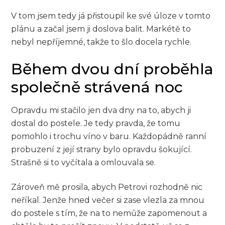
V tom jsem tedy já přistoupil ke své úloze v tomto
plánu a začal jsem ji doslova balit. Markétě to
nebyl nepříjemné, takže to šlo docela rychle.
Během dvou dní proběhla
společně strávená noc
Opravdu mi stačilo jen dva dny na to, abych ji
dostal do postele. Je tedy pravda, že tomu
pomohlo i trochu víno v baru. Každopádně ranní
probuzení z její strany bylo opravdu šokující.
Strašně si to vyčítala a omlouvala se.
Zároveň mě prosila, abych Petrovi rozhodně nic
neříkal. Jenže hned večer si zase vlezla za mnou
do postele s tím, že na to nemůže zapomenout a