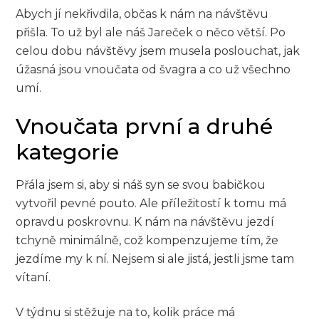
Abych jí nekřivdila, občas k nám na návštěvu
přišla. To už byl ale náš Jareček o něco větší. Po
celou dobu návštěvy jsem musela poslouchat, jak
úžasná jsou vnoučata od švagra a co už všechno
umí.
Vnoučata první a druhé
kategorie
Přála jsem si, aby si náš syn se svou babičkou
vytvořil pevné pouto. Ale příležitostí k tomu má
opravdu poskrovnu. K nám na návštěvu jezdí
tchyně minimálně, což kompenzujeme tím, že
jezdíme my k ní. Nejsem si ale jistá, jestli jsme tam
vítaní.
V týdnu si stěžuje na to, kolik práce má