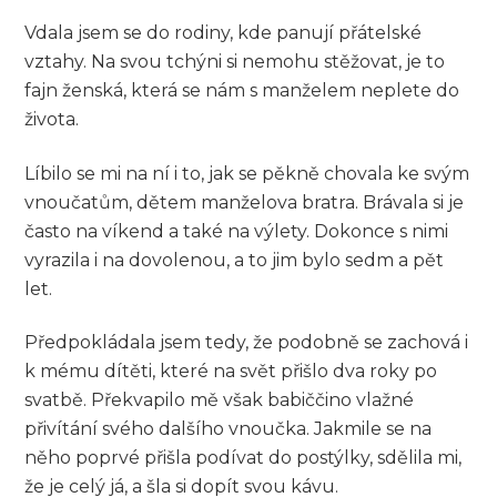
Vdala jsem se do rodiny, kde panují přátelské
vztahy. Na svou tchýni si nemohu stěžovat, je to
fajn ženská, která se nám s manželem neplete do
života.
Líbilo se mi na ní i to, jak se pěkně chovala ke svým
vnoučatům, dětem manželova bratra. Brávala si je
často na víkend a také na výlety. Dokonce s nimi
vyrazila i na dovolenou, a to jim bylo sedm a pět
let.
Předpokládala jsem tedy, že podobně se zachová i
k mému dítěti, které na svět přišlo dva roky po
svatbě. Překvapilo mě však babiččino vlažné
přivítání svého dalšího vnoučka. Jakmile se na
něho poprvé přišla podívat do postýlky, sdělila mi,
že je celý já, a šla si dopít svou kávu.