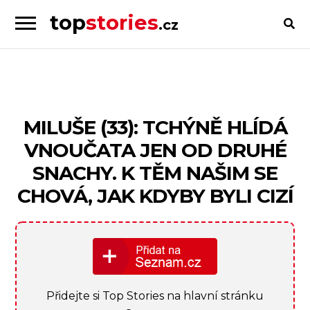
top
stories
.cz
Skip
Skip
to
to
Příběhy
navigation
content
od
lidí
pro
MILUŠE (33): TCHÝNĚ HLÍDÁ
lidi
VNOUČATA JEN OD DRUHÉ
SNACHY. K TĚM NAŠIM SE
CHOVÁ, JAK KDYBY BYLI CIZÍ
Přidejte si Top Stories na hlavní stránku