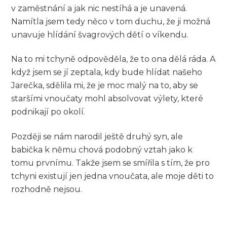
v zaměstnání a jak nic nestíhá a je unavená.
Namítla jsem tedy něco v tom duchu, že ji možná
unavuje hlídání švagrových dětí o víkendu.
Na to mi tchyně odpověděla, že to ona dělá ráda. A
když jsem se jí zeptala, kdy bude hlídat našeho
Jarečka, sdělila mi, že je moc malý na to, aby se
staršími vnoučaty mohl absolvovat výlety, které
podnikají po okolí.
Později se nám narodil ještě druhý syn, ale
babička k němu chová podobný vztah jako k
tomu prvnímu. Takže jsem se smířila s tím, že pro
tchyni existují jen jedna vnoučata, ale moje děti to
rozhodně nejsou.