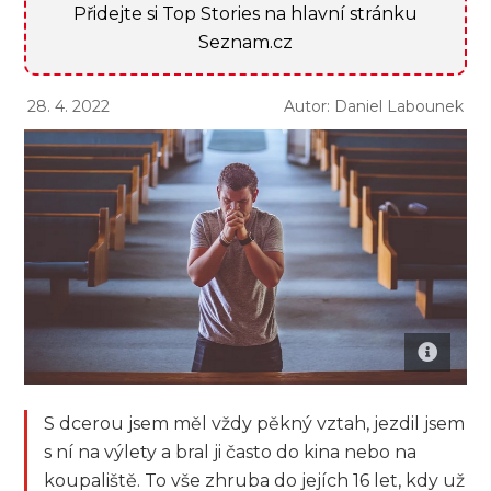
Přidejte si Top Stories na hlavní stránku
Seznam.cz
28. 4. 2022
Autor: Daniel Labounek
S dcerou jsem měl vždy pěkný vztah, jezdil jsem
s ní na výlety a bral ji často do kina nebo na
koupaliště. To vše zhruba do jejích 16 let, kdy už