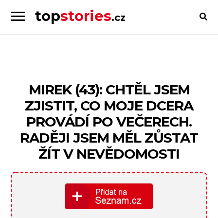
top
stories
.cz
Skip
Skip
to
to
Příběhy
navigation
content
od
lidí
pro
MIREK (43): CHTĚL JSEM
lidi
ZJISTIT, CO MOJE DCERA
PROVÁDÍ PO VEČERECH.
RADĚJI JSEM MĚL ZŮSTAT
ŽÍT V NEVĚDOMOSTI