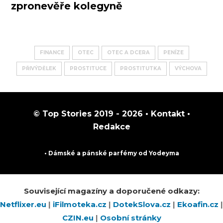
zpronevěře kolegyně
FINANCE
OTEC
OTEC A DCERA
PENÍZE
PŘIVÝDĚLEK
PROSTITUCE
PROSTITUTKA
VÝCHOVA
© Top Stories 2019 - 2026 •
Kontakt
•
Redakce
• Dámské a pánské
parfémy
od Yodeyma
Související magazíny a doporučené odkazy:
Netflixer.eu
|
iFilmoteka.cz
|
DotekSlova.cz
|
Ekoafin.cz
|
CZIN.eu
|
Osobní stránky