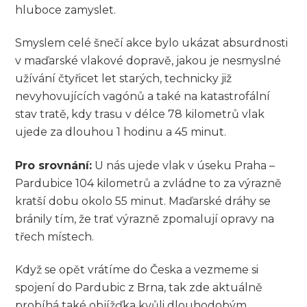
hluboce zamyslet.
Smyslem celé šnečí akce bylo ukázat absurdnosti
v maďarské vlakové dopravě, jakou je nesmyslné
užívání čtyřicet let starých, technicky již
nevyhovujících vagónů a také na katastrofální
stav tratě, kdy trasu v délce 78 kilometrů vlak
ujede za dlouhou 1 hodinu a 45 minut.
Pro srovnání:
U nás ujede vlak v úseku Praha –
Pardubice 104 kilometrů a zvládne to za výrazně
kratší dobu okolo 55 minut. Maďarské dráhy se
bránily tím, že trať výrazně zpomalují opravy na
třech místech.
Když se opět vrátíme do Česka a vezmeme si
spojení do Pardubic z Brna, tak zde aktuálně
probíhá také objížďka kvůli dlouhodobým