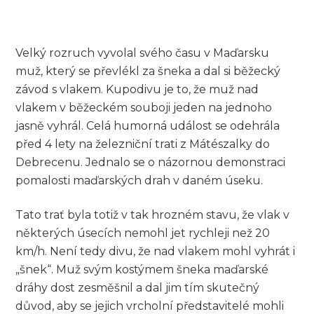
Velký rozruch vyvolal svého času v Maďarsku
muž, který se převlékl za šneka a dal si běžecký
závod s vlakem. Kupodivu je to, že muž nad
vlakem v běžeckém souboji jeden na jednoho
jasně vyhrál. Celá humorná událost se odehrála
před 4 lety na železniční trati z Mátészalky do
Debrecenu. Jednalo se o názornou demonstraci
pomalosti maďarských drah v daném úseku.
Tato trať byla totiž v tak hrozném stavu, že vlak v
některých úsecích nemohl jet rychleji než 20
km/h. Není tedy divu, že nad vlakem mohl vyhrát i
„šnek“. Muž svým kostýmem šneka maďarské
dráhy dost zesměšnil a dal jim tím skutečný
důvod, aby se jejich vrcholní představitelé mohli