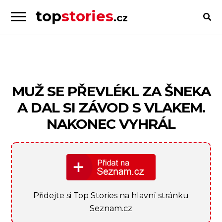
top
stories
.cz
Skip
Skip
to
to
Příběhy
navigation
content
od
lidí
pro
MUŽ SE PŘEVLÉKL ZA ŠNEKA
lidi
A DAL SI ZÁVOD S VLAKEM.
NAKONEC VYHRÁL
Přidejte si Top Stories na hlavní stránku
Seznam.cz