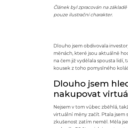
Článek byl zpracován na základě
pouze ilustrační charakter.
Dlouho jsem obdivovala investory
měnách, které jsou aktuálně hod
na čem již vydělala spousta lidí,
kousek z toho pomyslného kolá
Dlouho jsem hled
nakupovat virtu
Nejsem v tom vůbec zběhlá, takže
virtuální měny začít. Ptala jsem
zkušenost zatím neměl. Měla js