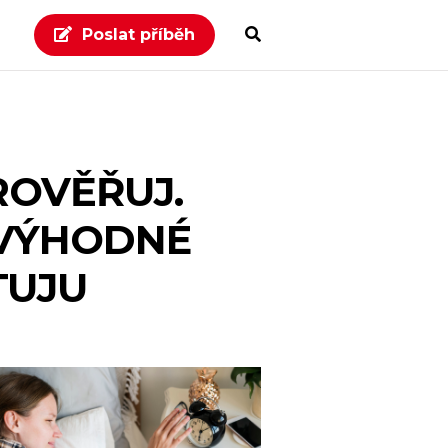
Poslat příběh
PROVĚŘUJ.
 VÝHODNÉ
TUJU