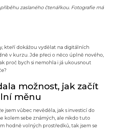
 příběhu zaslaného čtenářkou. Fotografie má
, kteří dokážou vydělat na digitálních
ně v kurzu. Jde přeci o něco úplně nového,
 tak proč bych si nemohla i já ukousnout
če?
ala možnost, jak začít
ální měnu
 jsem vůbec nevěděla, jak s investicí do
 se kolem sebe známých, ale nikdo tuto
em hodně volných prostředků, tak jsem se