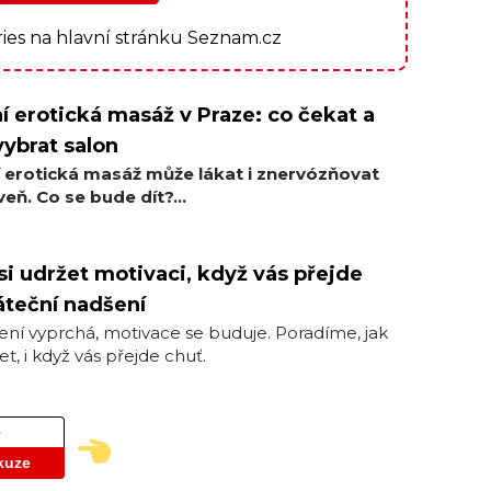
ories na hlavní stránku Seznam.cz
í erotická masáž v Praze: co čekat a
vybrat salon
í erotická masáž může lákat i znervózňovat
eň. Co se bude dít?...
si udržet motivaci, když vás přejde
teční nadšení
ní vyprchá, motivace se buduje. Poradíme, jak
et, i když vás přejde chuť.
e
kuze