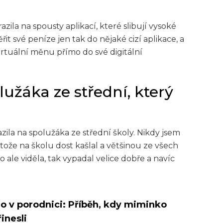
azila na spousty aplikací, které slibují vysoké
t své peníze jen tak do nějaké cizí aplikace, a
virtuální měnu přímo do své digitální
užáka ze střední, který
la na spolužáka ze střední školy. Nikdy jsem
ože na školu dost kašlal a většinou ze všech
ale viděla, tak vypadal velice dobře a navíc
o v porodnici: Příběh, kdy miminko
inesli