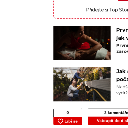
Přidejte si Top St
Prvn
jak 
Prvn
zárov
Jak 
počá
Nadše
vydrž
2 komentář
Vstoupit do dis