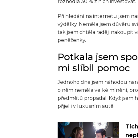
rozhodla 30 % z nich investovat.
Při hledání na internetu jsem nar
výdělky. Neměla jsem důvěru svěři
tak jsem chtěla raději nakoupit 
peněženky.
Potkala jsem spol
mi slíbil pomoc
Jednoho dne jsem náhodou narazi
o něm neměla velké mínění, prot
předmětů propadal. Když jsem ho 
přijel i v luxusním autě.
Tich
nepř