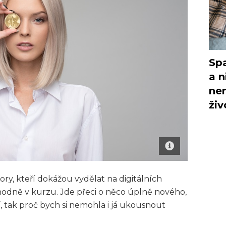
Spa
a n
nem
živ
ry, kteří dokážou vydělat na digitálních
hodně v kurzu. Jde přeci o něco úplně nového,
í, tak proč bych si nemohla i já ukousnout