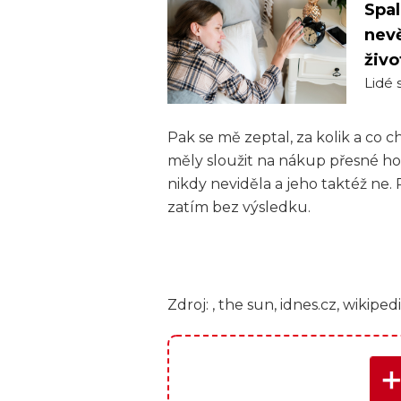
Spal
nevě
živo
Lidé s
Pak se mě zeptal, za kolik a co c
měly sloužit na nákup přesné ho
nikdy neviděla a jeho taktéž ne.
zatím bez výsledku.
Zdroj: , the sun, idnes.cz, wikiped