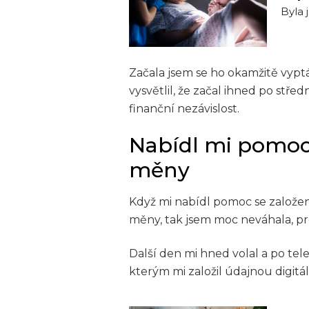
Byla 
Začala jsem se ho okamžitě vyptá
vysvětlil, že začal ihned po stře
finanční nezávislost.
Nabídl mi pomoc
měny
Když mi nabídl pomoc se založe
měny, tak jsem moc neváhala, pr
Další den mi hned volal a po tel
kterým mi založil údajnou digit