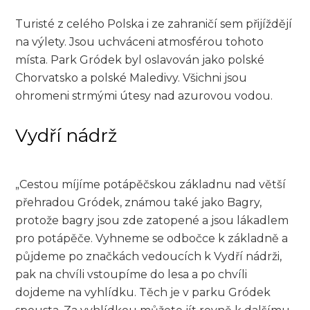
Turisté z celého Polska i ze zahraničí sem přijíždějí
na výlety. Jsou uchváceni atmosférou tohoto
místa. Park Gródek byl oslavován jako polské
Chorvatsko a polské Maledivy. Všichni jsou
ohromeni strmými útesy nad azurovou vodou.
Vydří nádrž
„Cestou míjíme potápěčskou základnu nad větší
přehradou Gródek, známou také jako Bagry,
protože bagry jsou zde zatopené a jsou lákadlem
pro potápěče. Vyhneme se odbočce k základně a
půjdeme po značkách vedoucích k Vydří nádrži,
pak na chvíli vstoupíme do lesa a po chvíli
dojdeme na vyhlídku. Těch je v parku Gródek