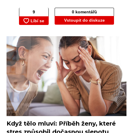
0 komentářů
Vstoupit do diskuze
Když tělo mluví: Příběh ženy, které
stres způsobil dočasnou slepotu