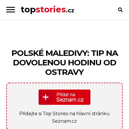
top
stories
.cz
Skip
Skip
to
to
Příběhy
navigation
content
od
lidí
pro
POLSKÉ MALEDIVY: TIP NA
lidi
DOVOLENOU HODINU OD
OSTRAVY
Přidejte si Top Stories na hlavní stránku
Seznam.cz