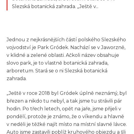
Slezská botanická zahrada. „Ještě v...
Jednou z nejkrásnějších částí polského Slezského
vojvodství je Park Gródek. Nachází se v Jaworzně,
v klidné a zelené oblasti. Ačkoli název obsahuje
slovo park, je to vlastně botanická zahrada,
arboretum. Stará se o ni Slezská botanická
zahrada.
„Ještě v roce 2018 byl Gródek úplně neznámý, byl
březen a nikdo tu nebyl, a tak jsme tu strávili pár
hodin. Po třech letech, opět na jaře, jsme přijeli v
pondělí, protože je známo, že o víkendu a hlavně
v neděli je těžké najít místo na místní slavné lávce.
Auto jsme zastavili poblíž kruhového objezdu a šli