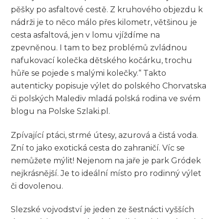
pěšky po asfaltové cestě. Z kruhového objezdu k
nádrži je to něco málo přes kilometr, většinou je
cesta asfaltová, jen v lomu vjíždíme na
zpevněnou. I tam to bez problémů zvládnou
nafukovací kolečka dětského kočárku, trochu
hůře se pojede s malými kolečky.“ Takto
autenticky popisuje výlet do polského Chorvatska
či polských Malediv mladá polská rodina ve svém
blogu na Polske Szlaki.pl.
Zpívající ptáci, strmé útesy, azurová a čistá voda.
Zní to jako exotická cesta do zahraničí. Víc se
nemůžete mýlit! Nejenom na jaře je park Gródek
nejkrásnější. Je to ideální místo pro rodinný výlet
či dovolenou.
Slezské vojvodství je jeden ze šestnácti vyšších