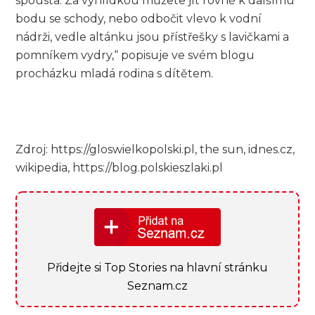
spousta. Za vyhlídkou můžete jít rovně k dalšímu
bodu se schody, nebo odbočit vlevo k vodní
nádrži, vedle altánku jsou přístřešky s lavičkami a
pomníkem vydry,“ popisuje ve svém blogu
procházku mladá rodina s dítětem.
Zdroj: https://gloswielkopolski.pl, the sun, idnes.cz,
wikipedia, https://blog.polskieszlaki.pl
Přidejte si Top Stories na hlavní stránku
Seznam.cz