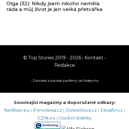
Olga (32): Nikdy jsem nikoho neměla
ráda a můj život je jen velká přetvářka
© Top Stories 2019 - 2026 •
Kontakt
•
Redakce
• Dámské a pánské
parfémy
od Yodeyma
Související magazíny a doporučené odkazy:
Netflixer.eu
|
iFilmoteka.cz
|
DotekSlova.cz
|
Ekoafin.cz
|
CZIN.eu
|
Osobní stránky