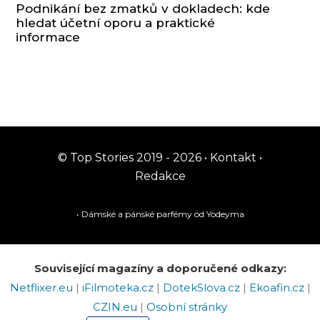
Podnikání bez zmatků v dokladech: kde
hledat účetní oporu a praktické
informace
© Top Stories 2019 - 2026 •
Kontakt
•
Redakce
• Dámské a pánské
parfémy
od Yodeyma
Související magazíny a doporučené odkazy:
Netflixer.eu
|
iFilmoteka.cz
|
DotekSlova.cz
|
Ekoafin.cz
|
CZIN.eu
|
Osobní stránky