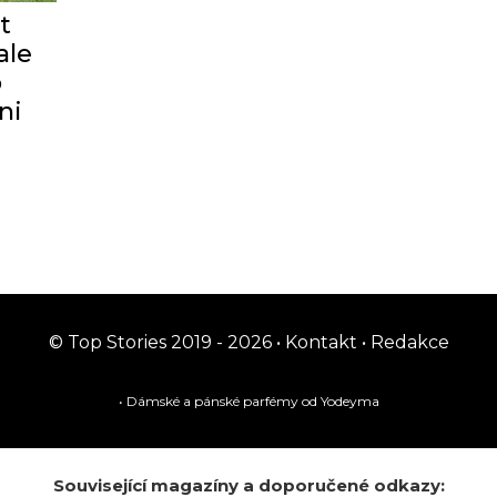
t
ale
o
ni
© Top Stories 2019 - 2026 •
Kontakt
•
Redakce
• Dámské a pánské
parfémy
od Yodeyma
Související magazíny a doporučené odkazy: