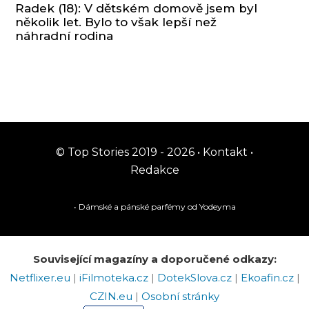
Radek (18): V dětském domově jsem byl
několik let. Bylo to však lepší než
náhradní rodina
© Top Stories 2019 - 2026 •
Kontakt
•
Redakce
• Dámské a pánské
parfémy
od Yodeyma
Související magazíny a doporučené odkazy:
Netflixer.eu
|
iFilmoteka.cz
|
DotekSlova.cz
|
Ekoafin.cz
|
CZIN.eu
|
Osobní stránky