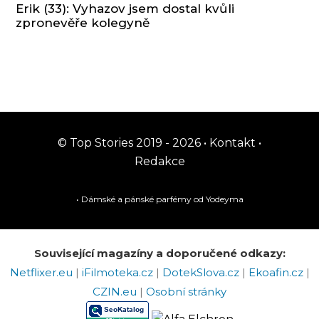
Erik (33): Vyhazov jsem dostal kvůli
zpronevěře kolegyně
© Top Stories 2019 - 2026 •
Kontakt
•
Redakce
• Dámské a pánské
parfémy
od Yodeyma
Související magazíny a doporučené odkazy:
Netflixer.eu
|
iFilmoteka.cz
|
DotekSlova.cz
|
Ekoafin.cz
|
CZIN.eu
|
Osobní stránky