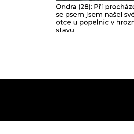
Ondra (28): Při procház
se psem jsem našel sv
otce u popelnic v hro
stavu