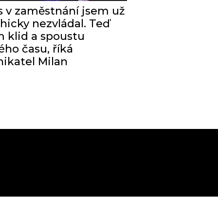
s v zaměstnání jsem už
hicky nezvládal. Teď
klid a spoustu
ého času, říká
ikatel Milan