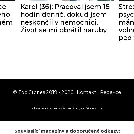
ce
Karel (36): Pracoval jsem 18
Stre
ého
hodin denně, dokud jsem
psyc
zném
neskončil v nemocnici.
mám 
Život se mi obrátil naruby
voln
podn
© Top Stories 2019 - 2026 •
Kontakt
•
Redakce
• Dámské a pánské
parfémy
od Yodeyma
Související magazíny a doporučené odkazy: