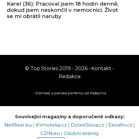
Karel (36): Pracoval jsem 18 hodin denně,
dokud jsem neskončil v nemocnici. Život
se mi obrátil naruby
© Top Stories 2019 - 2026 •
Kontakt
•
Redakce
• Dámské a pánské
parfémy
od Yodeyma
Související magazíny a doporučené odkazy:
Netflixer.eu
|
iFilmoteka.cz
|
DotekSlova.cz
|
Ekoafin.cz
|
CZIN.eu
|
Osobní stránky