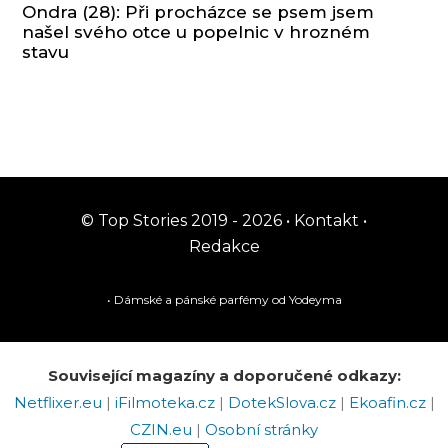
Ondra (28): Při procházce se psem jsem
našel svého otce u popelnic v hrozném
stavu
© Top Stories 2019 - 2026 •
Kontakt
•
Redakce
• Dámské a pánské
parfémy
od Yodeyma
Související magazíny a doporučené odkazy:
Netflixer.eu
|
iFilmoteka.cz
|
DotekSlova.cz
|
Ekoafin.cz
|
CZIN.eu
|
Osobní stránky