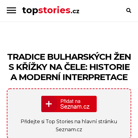
top
stories
.cz
Skip
Skip
to
to
Příběhy
navigation
content
od
lidí
pro
TRADICE BULHARSKÝCH ŽEN
lidi
S KŘÍŽKY NA ČELE: HISTORIE
A MODERNÍ INTERPRETACE
Přidejte si Top Stories na hlavní stránku
Seznam.cz