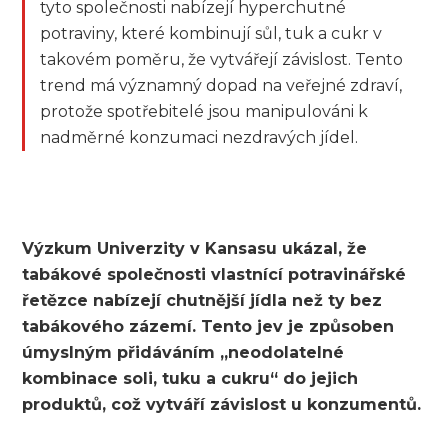
tyto společnosti nabízejí hyperchutné
potraviny, které kombinují sůl, tuk a cukr v
takovém poměru, že vytvářejí závislost. Tento
trend má významný dopad na veřejné zdraví,
protože spotřebitelé jsou manipulováni k
nadměrné konzumaci nezdravých jídel.
Výzkum Univerzity v Kansasu ukázal, že
tabákové společnosti vlastnící potravinářské
řetězce nabízejí chutnější jídla než ty bez
tabákového zázemí. Tento jev je způsoben
úmyslným přidáváním „neodolatelné
kombinace soli, tuku a cukru“ do jejich
produktů, což vytváří závislost u konzumentů.