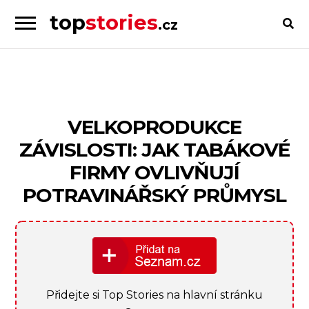
top
stories
.cz
Skip
Skip
to
to
Příběhy
navigation
content
od
lidí
pro
VELKOPRODUKCE
lidi
ZÁVISLOSTI: JAK TABÁKOVÉ
FIRMY OVLIVŇUJÍ
POTRAVINÁŘSKÝ PRŮMYSL
Přidejte si Top Stories na hlavní stránku