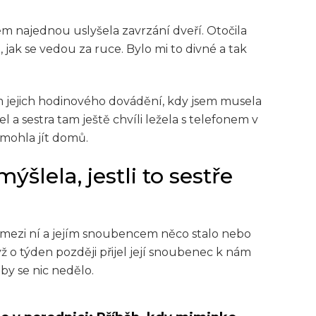
sem najednou uslyšela zavrzání dveří. Otočila
, jak se vedou za ruce. Bylo mi to divné a tak
m jejich hodinového dovádění, kdy jsem musela
l a sestra tam ještě chvíli ležela s telefonem v
 mohla jít domů.
šlela, jestli to sestře
e mezi ní a jejím snoubencem něco stalo nebo
ž o týden později přijel její snoubenec k nám
 by se nic nedělo.