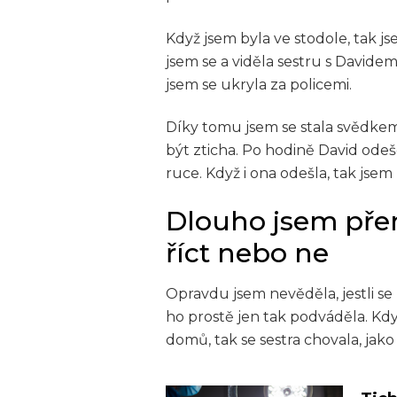
Když jsem byla ve stodole, tak j
jsem se a viděla sestru s Davidem
jsem se ukryla za policemi.
Díky tomu jsem se stala svědke
být zticha. Po hodině David odeše
ruce. Když i ona odešla, tak jsem
Dlouho jsem přemý
říct nebo ne
Opravdu jsem nevěděla, jestli s
ho prostě jen tak podváděla. Kdy
domů, tak se sestra chovala, jako