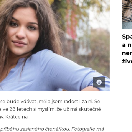
Spa
a n
nem
živ
se bude vdávat, měla jsem radost i za ni. Se
a ve 28 letech si myslím, že už má skutečně
. Krátce na...
 příběhu zaslaného čtenářkou. Fotografie má