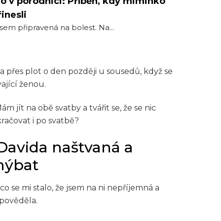
o v porodnici: Příběh, kdy miminko
inesli
jsem připravená na bolest. Na...
 přes plot o den později u sousedů, když se
ající ženou.
 jít na obě svatby a tvářit se, že se nic
račovat i po svatbě?
 Davida naštvaná a
hýbat
 co se mi stalo, že jsem na ni nepříjemná a
opověděla.