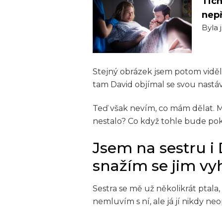
Tich
nepř
Byla 
Stejný obrázek jsem potom viděla
tam David objímal se svou nastáv
Teď však nevím, co mám dělat. Mám
nestalo? Co když tohle bude pok
Jsem na sestru i
snažím se jim vy
Sestra se mě už několikrát ptala,
nemluvím s ní, ale já jí nikdy ne