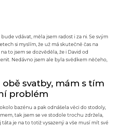
 bude vdávat, měla jsem radost i za ni. Se svým
 letech si myslím, že už má skutečně čas na
 na to jsem se dozvěděla, že i David od
 ženit. Nedávno jsem ale byla svědkem něčeho,
 obě svatby, mám s tím
lní problém
okolo bazénu a pak odnášela věci do stodoly,
em, tak jsem se ve stodole trochu zdržela,
 táta je na to totiž vysazený a vše musí mít své