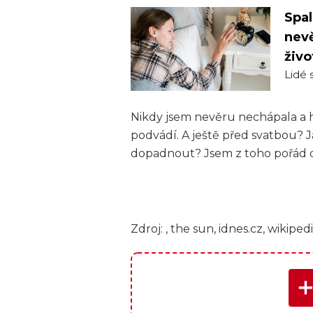
Spal
nevě
živo
Lidé s
Nikdy jsem nevěru nechápala a 
podvádí. A ještě před svatbou? J
dopadnout? Jsem z toho pořád c
Zdroj: , the sun, idnes.cz, wikiped