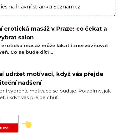
ories na hlavní stránku Seznam.cz
í erotická masáž v Praze: co čekat a
vybrat salon
í erotická masáž může lákat i znervózňovat
eň. Co se bude dít?...
si udržet motivaci, když vás přejde
teční nadšení
ní vyprchá, motivace se buduje. Poradíme, jak
et, i když vás přejde chuť.
ů
kuze