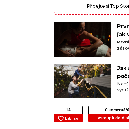
Přidejte si Top St
Prvn
jak 
Prvn
zárov
Jak 
počá
Nadše
vydrž
0 komentář
Vstoupit do dis