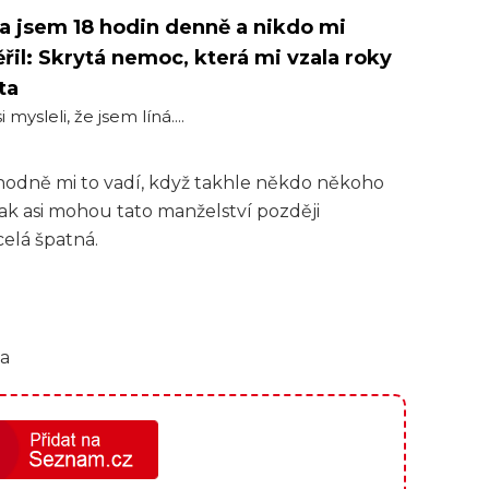
a jsem 18 hodin denně a nikdo mi
řil: Skrytá nemoc, která mi vzala roky
ta
i mysleli, že jsem líná....
hodně mi to vadí, když takhle někdo někoho
ak asi mohou tato manželství později
elá špatná.
ia