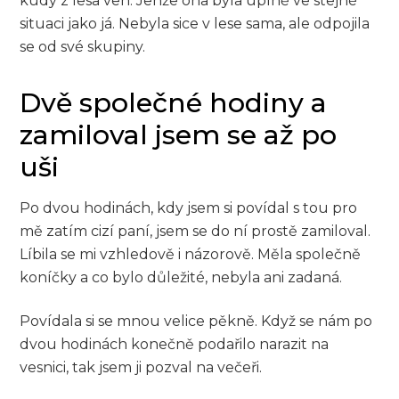
kudy z lesa ven. Jenže ona byla úplně ve stejné
situaci jako já. Nebyla sice v lese sama, ale odpojila
se od své skupiny.
Dvě společné hodiny a
zamiloval jsem se až po
uši
Po dvou hodinách, kdy jsem si povídal s tou pro
mě zatím cizí paní, jsem se do ní prostě zamiloval.
Líbila se mi vzhledově i názorově. Měla společně
koníčky a co bylo důležité, nebyla ani zadaná.
Povídala si se mnou velice pěkně. Když se nám po
dvou hodinách konečně podařilo narazit na
vesnici, tak jsem ji pozval na večeři.