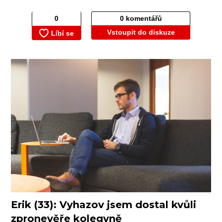
0 komentářů
Vstoupit do diskuze
Erik (33): Vyhazov jsem dostal kvůli
zpronevěře kolegyně