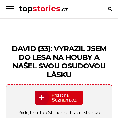
top
stories
.cz
Skip
Skip
to
to
Příběhy
navigation
content
od
lidí
pro
DAVID (33): VYRAZIL JSEM
lidi
DO LESA NA HOUBY A
NAŠEL SVOU OSUDOVOU
LÁSKU
Přidejte si Top Stories na hlavní stránku