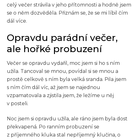
celý večer strávila v jeho přítomnosti a hodně jsem
se o něm dozvěděla. Přiznám se, že se mi líbil čím
dál více.
Opravdu parádní večer,
ale hořké probuzení
Večer se opravdu vydařil, moc jsem si ho s ním
užila. Tancoval se mnou, povídal si se mnou a
prostě celkově s ním byla velká sranda. Pila jsem
s ním čím dál víc, až jsem se najednou
vzpamatovala a zjistila jsem, že ležíme u něj
v posteli.
Noc jsem si opravdu užila, ale ráno jsem byla dost
překvapená. Po ranním probuzení se
z příjemného kluka stal nepříjemný klučina, o