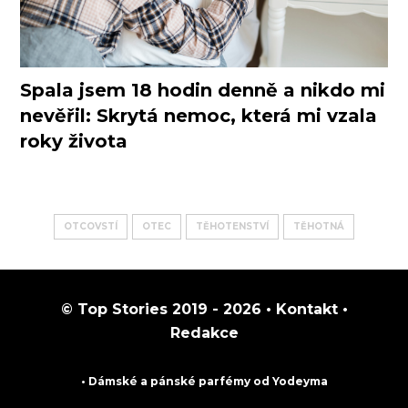
Spala jsem 18 hodin denně a nikdo mi
nevěřil: Skrytá nemoc, která mi vzala
roky života
OTCOVSTÍ
OTEC
TĚHOTENSTVÍ
TĚHOTNÁ
© Top Stories 2019 - 2026 •
Kontakt
•
Redakce
• Dámské a pánské
parfémy
od Yodeyma