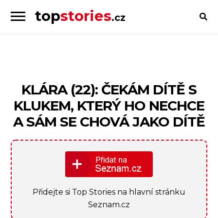
top
stories
.cz
Skip
Skip
to
to
Příběhy
navigation
content
od
lidí
pro
KLÁRA (22): ČEKÁM DÍTĚ S
lidi
KLUKEM, KTERÝ HO NECHCE
A SÁM SE CHOVÁ JAKO DÍTĚ
Přidejte si Top Stories na hlavní stránku
Seznam.cz