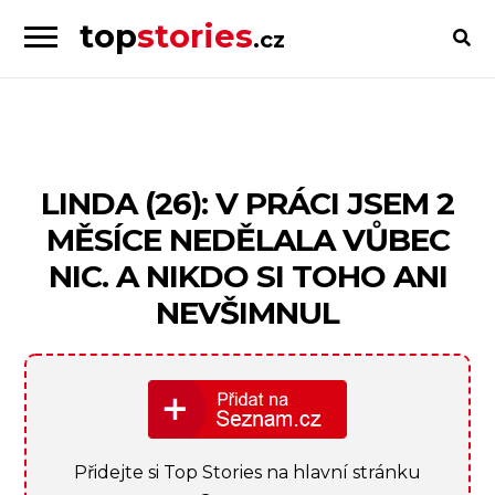
top
stories
.cz
Skip
Skip
to
to
Příběhy
navigation
content
od
lidí
pro
LINDA (26): V PRÁCI JSEM 2
lidi
MĚSÍCE NEDĚLALA VŮBEC
NIC. A NIKDO SI TOHO ANI
NEVŠIMNUL
Přidejte si Top Stories na hlavní stránku