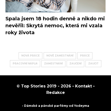
Spala jsem 18 hodin denně a nikdo mi
nevěřil: Skrytá nemoc, která mi vzala
roky života
NOVÁ PRÁCE
NOVÉ ZAMĚSTNÁNÍ
PRÁCE
PRACOVNÍ NÁPLŇ
ZAMĚSTNÁNÍ
ZAUČENÍ
ZAUČIT
© Top Stories 2019 - 2026 •
Kontakt
•
Redakce
• Dámské a pánské
parfémy
od Yodeyma