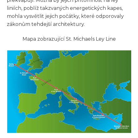
překvapují. Možná by jejich přítomnost na ley
liniích, poblíž takzvaných energetických kapes,
mohla vysvětlit jejich počátky, které odporovaly
zákonům tehdejší architektury.
Mapa zobrazující St. Michaels Ley Line