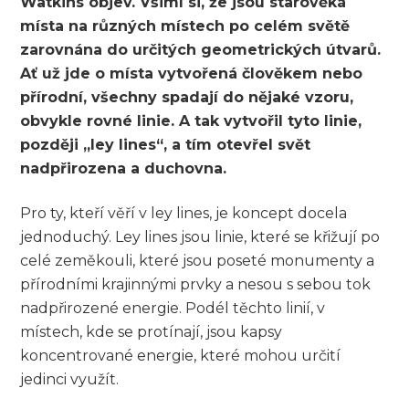
Watkins objev. Všiml si, že jsou starověká
místa na různých místech po celém světě
zarovnána do určitých geometrických útvarů.
Ať už jde o místa vytvořená člověkem nebo
přírodní, všechny spadají do nějaké vzoru,
obvykle rovné linie. A tak vytvořil tyto linie,
později „ley lines“, a tím otevřel svět
nadpřirozena a duchovna.
Pro ty, kteří věří v ley lines, je koncept docela
jednoduchý. Ley lines jsou linie, které se křižují po
celé zeměkouli, které jsou poseté monumenty a
přírodními krajinnými prvky a nesou s sebou tok
nadpřirozené energie. Podél těchto linií, v
místech, kde se protínají, jsou kapsy
koncentrované energie, které mohou určití
jedinci využít.