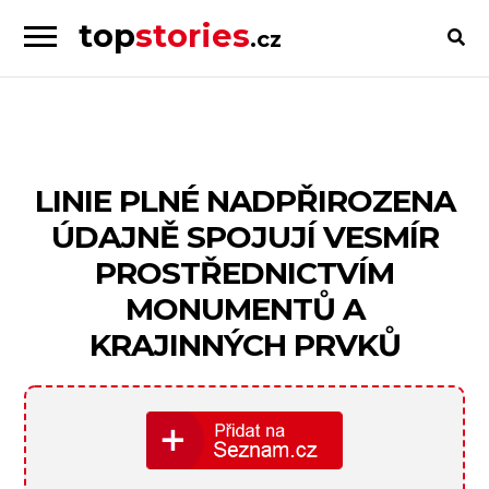
top
stories
.cz
Skip
Skip
to
to
Příběhy
navigation
content
od
lidí
pro
LINIE PLNÉ NADPŘIROZENA
lidi
ÚDAJNĚ SPOJUJÍ VESMÍR
PROSTŘEDNICTVÍM
MONUMENTŮ A
KRAJINNÝCH PRVKŮ