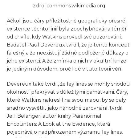
zdroj:commons.wikimedia.org
Ačkoli jsou čáry příležitostně geograficky přesné,
existence těchto linií byla zpochybňována téměř
od chvíle, kdy Watkins provedl své pozorování.
Badatel Paul Devereux tvrdil, že je tento koncept
falešný a že neexistují žádné podložené důkazy o
jeho existenci. A že zmínka o nich v okultní knize
je jediným důvodem, proč lidé v tuto teorii věří.
Devereux také tvrdil, že ley lines se mohly shodou
okolností překrývat s důležitými památkami. Čáry,
které Watkins nakreslil na svou mapu, by se daly
snadno vysvětlit jako náhodné zarovnání, tvrdil.
Jeff Belanger, autor knihy Paranormal
Encounters: A Look at the Evidence, která
pojednává o nadpřirozeném významu ley lines,