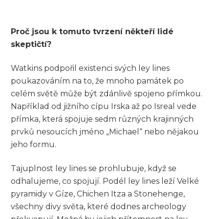
Proč jsou k tomuto tvrzení někteří lidé
skeptičtí?
Watkins podpořil existenci svých ley lines
poukazováním na to, že mnoho památek po
celém světě může být zdánlivě spojeno přímkou.
Například od jižního cípu Irska až po Isreal vede
přímka, která spojuje sedm různých krajinných
prvků nesoucích jméno „Michael“ nebo nějakou
jeho formu.
Tajuplnost ley lines se prohlubuje, když se
odhalujeme, co spojují. Podél ley lines leží Velké
pyramidy v Gíze, Chichen Itza a Stonehenge,
všechny divy světa, které dodnes archeology