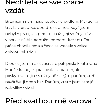
Nechtěla se své práce
vzdát
Brzo jsem nám našel společné bydlení. Manželka
trávila v práci každou druhou noc. Když jsem
nebyl v práci, tak jsem se snažil její směny trávit
v baru s ní. Ale bohužel nemohu každou. Do
práce chodila ráda a často se vracela s velice
dobrou náladou.
Dlouho jsem nic netušil, ale pak přišla krutá rána.
Manželka nejen pracovala za barem, ale
poskytovala i jiné služby některým pánům, kteří
navštěvují onen bar. Pánům, které jsem tam já
několikrát viděl.
Před svatbou mě varovali