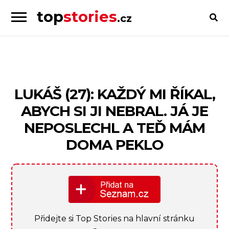
top
stories
.cz
Skip
Skip
to
to
Příběhy
navigation
content
od
lidí
pro
LUKÁŠ (27): KAŽDÝ MI ŘÍKAL,
lidi
ABYCH SI JI NEBRAL. JÁ JE
NEPOSLECHL A TEĎ MÁM
DOMA PEKLO
Přidejte si Top Stories na hlavní stránku