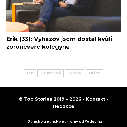
Erik (33): Vyhazov jsem dostal kvůli
zpronevěře kolegyně
LEŽ
MANŽELSTVÍ
NEVĚRA
PRÁCE
© Top Stories 2019 - 2026 •
Kontakt
•
Redakce
• Dámské a pánské
parfémy
od Yodeyma