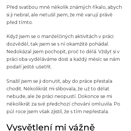
Před svatbou mně několik známých říkalo, abych
si ji nebral, ale netušil jsem, že mě varují právě
před tímto.
Když jsem se o manželčiných aktivitách v práci
dozvěděl, tak jsem se s ní okamžitě pohádal.
Nedokázal jsem pochopit, proč to dělá. Vždyť si v
práci oba vyděláváme dost a každý měsíc se nám
podaří ještě ušetřit.
Snažil jsem se ji donutit, aby do práce přestala
chodit. Několikrát mi slibovala, že už to dělat
nebude, ale že práci neopustí. Dokonce se mi
několikrát za své předchozí chování omluvila. Po
půl roce jsem však zjistil, že s tím nepřestala.
Vysvětlení mi vážně