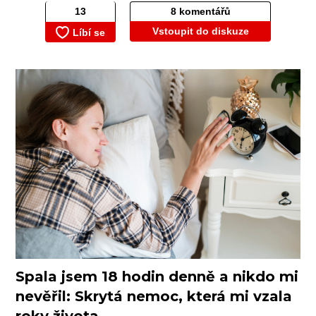
8 komentářů
Vstoupit do diskuze
Spala jsem 18 hodin denně a nikdo mi
nevěřil: Skrytá nemoc, která mi vzala
roky života