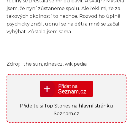
rodiny se přestala se mnou bavit. A švagr? Myslela
jsem, že nyní zůstaneme spolu. Ale řekl mi, že za
takových okolností to nechce. Rozvod ho úplně
psychicky zničil, upnul se na děti a mně se začal
vyhýbat. Zůstala jsem sama.
Zdroj: , the sun, idnes.cz, wikipedia
Přidejte si Top Stories na hlavní stránku
Seznam.cz