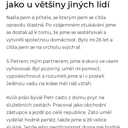
jako u většiny jiných lidí
Našla jsem si přítele, se kterým jsem se cítila
opravdu šťastná. Po vzájemném oťukávání jsme
se dostali až k tomu, že jsme se sestěhovali a
vytvořili společnou domácnost. Bylo mi 26 let a
cítila jsem se na vrcholu svých sil.
S Petrem, mým partnerem, jsme si skoro ve všem
vyhovovali. Byl pozorný, uměl mi pomoct,
vyposlechnout a rozuměli jsme si i v posteli.
Jedinou vadu na kráse měl náš vztah.
Kvůli práci býval Petr často z domu pryč na
služebních cestách. Pracoval jako obchodní
zástupce a jezdil po celé republice. Zato uměl
vydělat hodně peněz, takže jsme si žili velice
slušně. Jenže jeho nepřítomnost doma mě hodně