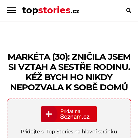
top
stories
.cz
Skip
Skip
to
to
Příběhy
navigation
content
od
lidí
pro
MARKÉTA (30): ZNIČILA JSEM
lidi
SI VZTAH A SESTŘE RODINU.
KÉŽ BYCH HO NIKDY
NEPOZVALA K SOBĚ DOMŮ
Přidejte si Top Stories na hlavní stránku