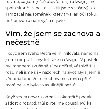
to víno, co jsem ještě otevřela, a já a švagr jsme
spolu skončili v posteli a užili jsme si vášnivý sex.
Tím začal náš románek, který trval asi půl roku,
než pravda o něm vyšla najevo.
Vím, že jsem se zachovala
nečestně
I když jsem svého Petra velmi milovala, nemohla
jsem si odpustit myslet také na švagra. V posteli
byl mnohem zkušenější než přítel, vášnivější a
rozuměli jsme si i v názorech na život. Byla jsem si
vědoma toho, že se nechováme zrovna příliš
morálně, ale bylo to asi silnější než já.
Když sestra nevěru odhalila, okamžitě podala
žádost o rozvod. Můj přítel mě opustil. Půlka