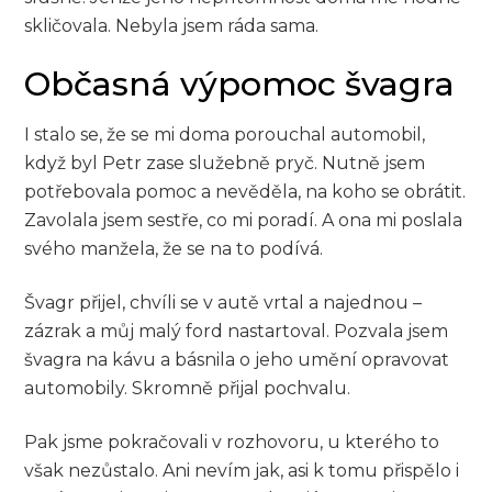
skličovala. Nebyla jsem ráda sama.
Občasná výpomoc švagra
I stalo se, že se mi doma porouchal automobil,
když byl Petr zase služebně pryč. Nutně jsem
potřebovala pomoc a nevěděla, na koho se obrátit.
Zavolala jsem sestře, co mi poradí. A ona mi poslala
svého manžela, že se na to podívá.
Švagr přijel, chvíli se v autě vrtal a najednou –
zázrak a můj malý ford nastartoval. Pozvala jsem
švagra na kávu a básnila o jeho umění opravovat
automobily. Skromně přijal pochvalu.
Pak jsme pokračovali v rozhovoru, u kterého to
však nezůstalo. Ani nevím jak, asi k tomu přispělo i