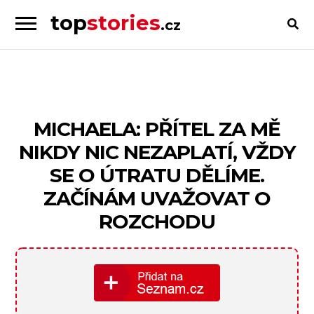
top
stories
.cz
Skip
Skip
to
to
Příběhy
navigation
content
od
lidí
pro
MICHAELA: PŘÍTEL ZA MĚ
lidi
NIKDY NIC NEZAPLATÍ, VŽDY
SE O ÚTRATU DĚLÍME.
ZAČÍNÁM UVAŽOVAT O
ROZCHODU