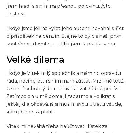
jsem hradila s ním na přesnou polovinu. A to
doslova.
I když jsme jeli na výlet jeho autem, neváhal si říct
o příspěvek na benzín. Stejné to bylo s naší první
společnou dovolenou. I tu jsem si platila sama.
Velké dilema
I když je Vítek milý společník a mám ho opravdu
ráda, nevím, jestli s ním mám zůstat. Mrzí mě totiž,
že není ochotný do mě investovat žádné peníze.
Zatímco on u mě doma jí zadarmo a kolikrát si
ještě jídla přidává, já si musím svou útratu všude,
kam jdeme, zaplatit.
Vítek mi neváhá třeba naúčtovat i lístek za