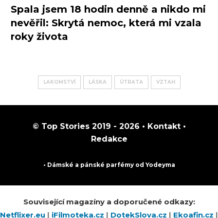
Spala jsem 18 hodin denně a nikdo mi
nevěřil: Skrytá nemoc, která mi vzala
roky života
LAKOMSTVÍ
LÁSKA
ÚTRATA
VZTAH
© Top Stories 2019 - 2026 •
Kontakt
•
Redakce
• Dámské a pánské
parfémy
od Yodeyma
Související magazíny a doporučené odkazy:
Netflixer.eu
|
iFilmoteka.cz
|
DotekSlova.cz
|
Ekoafin.cz
|