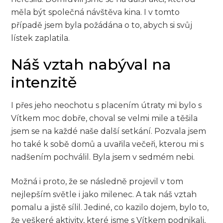
měla být společná návštěva kina. I v tomto
případě jsem byla požádána o to, abych si svůj
lístek zaplatila.
Náš vztah nabýval na
intenzitě
I přes jeho neochotu s placením útraty mi bylo s
Vítkem moc dobře, choval se velmi mile a těšila
jsem se na každé naše další setkání. Pozvala jsem
ho také k sobě domů a uvařila večeři, kterou mi s
nadšením pochválil. Byla jsem v sedmém nebi.
Možná i proto, že se následně projevil v tom
nejlepším světle i jako milenec. A tak náš vztah
pomalu a jistě sílil. Jediné, co kazilo dojem, bylo to,
že veškeré aktivity, které jsme s Vítkem podnikali,