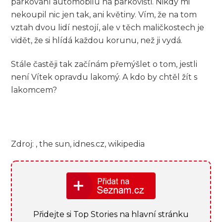
parkování automobilu na parkovišti. Nikdy mi
nekoupil nic jen tak, ani květiny. Vím, že na tom
vztah dvou lidí nestojí, ale v těch maličkostech je
vidět, že si hlídá každou korunu, než ji vydá.
Stále častěji tak začínám přemýšlet o tom, jestli
není Vítek opravdu lakomý. A kdo by chtěl žít s
lakomcem?
Zdroj: , the sun, idnes.cz, wikipedia
Přidejte si Top Stories na hlavní stránku