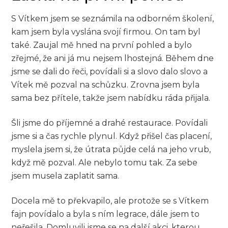
S Vítkem jsem se seznámila na odborném školení,
kam jsem byla vyslána svojí firmou. On tam byl
také. Zaujal mě hned na první pohled a bylo
zřejmé, že ani já mu nejsem lhostejná. Během dne
jsme se dali do řeči, povídali si a slovo dalo slovo a
Vítek mě pozval na schůzku. Zrovna jsem byla
sama bez přítele, takže jsem nabídku ráda přijala.
Šli jsme do příjemné a drahé restaurace. Povídali
jsme si a čas rychle plynul. Když přišel čas placení,
myslela jsem si, že útrata půjde celá na jeho vrub,
když mě pozval. Ale nebylo tomu tak. Za sebe
jsem musela zaplatit sama.
Docela mě to překvapilo, ale protože se s Vítkem
fajn povídalo a byla s ním legrace, dále jsem to
neřešila. Domluvili jsme se na další akci, kterou