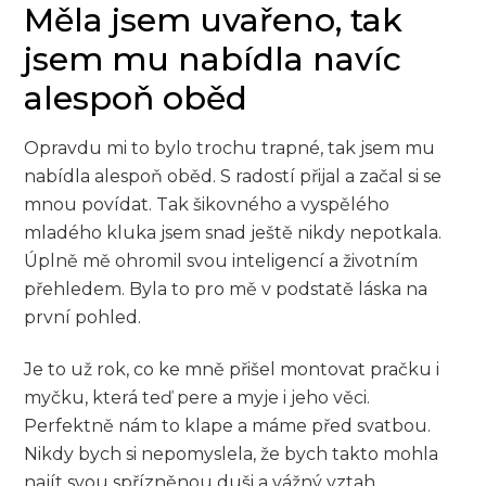
Měla jsem uvařeno, tak
jsem mu nabídla navíc
alespoň oběd
Opravdu mi to bylo trochu trapné, tak jsem mu
nabídla alespoň oběd. S radostí přijal a začal si se
mnou povídat. Tak šikovného a vyspělého
mladého kluka jsem snad ještě nikdy nepotkala.
Úplně mě ohromil svou inteligencí a životním
přehledem. Byla to pro mě v podstatě láska na
první pohled.
Je to už rok, co ke mně přišel montovat pračku i
myčku, která teď pere a myje i jeho věci.
Perfektně nám to klape a máme před svatbou.
Nikdy bych si nepomyslela, že bych takto mohla
najít svou spřízněnou duši a vážný vztah.