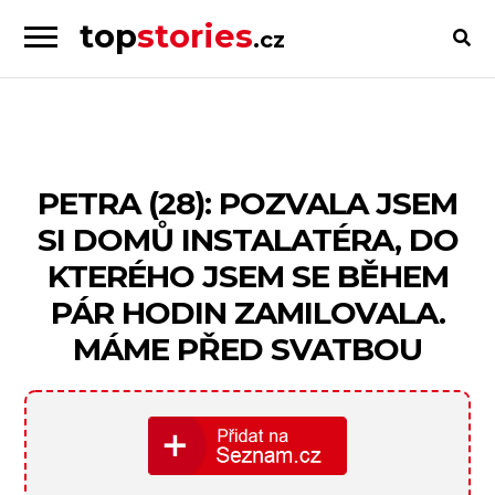
top
stories
.cz
Skip
Skip
to
to
Příběhy
navigation
content
od
lidí
pro
PETRA (28): POZVALA JSEM
lidi
SI DOMŮ INSTALATÉRA, DO
KTERÉHO JSEM SE BĚHEM
PÁR HODIN ZAMILOVALA.
MÁME PŘED SVATBOU