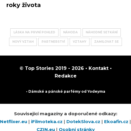
roky života
LÁSKA NA PRVNÍ POHLED
NÁHODA
NÁHODNÉ SETKÁNÍ
NOVÝ VZTAH
PARTNERSTVÍ
VZTAHY
ZAMILOVAT SE
© Top Stories 2019 - 2026 •
Kontakt
•
Redakce
• Dámské a pánské
parfémy
od Yodeyma
Související magazíny a doporučené odkazy:
Netflixer.eu
|
iFilmoteka.cz
|
DotekSlova.cz
|
Ekoafin.cz
|
CZIN.eu
|
Osobní stránky