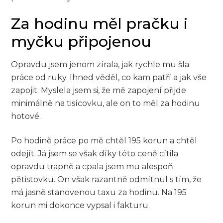
Za hodinu měl pračku i
myčku připojenou
Opravdu jsem jenom zírala, jak rychle mu šla
práce od ruky. Ihned věděl, co kam patří a jak vše
zapojit. Myslela jsem si, že mě zapojení přijde
minimálně na tisícovku, ale on to měl za hodinu
hotové.
Po hodině práce po mě chtěl 195 korun a chtěl
odejít. Já jsem se však díky této ceně cítila
opravdu trapně a cpala jsem mu alespoň
pětistovku. On však razantně odmítnul s tím, že
má jasně stanovenou taxu za hodinu. Na 195
korun mi dokonce vypsal i fakturu.