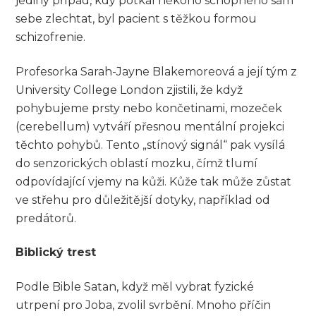
jediný případ, kdy potkal někoho schopného sám
sebe zlechtat, byl pacient s těžkou formou
schizofrenie.
Profesorka Sarah-Jayne Blakemoreová a její tým z
University College London zjistili, že když
pohybujeme prsty nebo končetinami, mozeček
(cerebellum) vytváří přesnou mentální projekci
těchto pohybů. Tento „stínový signál“ pak vysílá
do senzorických oblastí mozku, čímž tlumí
odpovídající vjemy na kůži. Kůže tak může zůstat
ve střehu pro důležitější dotyky, například od
predátorů.
Biblický trest
Podle Bible Satan, když měl vybrat fyzické
utrpení pro Joba, zvolil svrbění. Mnoho příčin