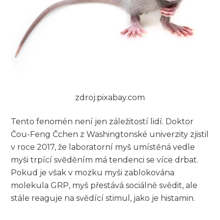
zdroj:pixabay.com
Tento fenomén není jen záležitostí lidí. Doktor
Čou-Feng Čchen z Washingtonské univerzity zjistil
v roce 2017, že laboratorní myš umístěná vedle
myši trpící svěděním má tendenci se více drbat.
Pokud je však v mozku myši zablokována
molekula GRP, myš přestává sociálně svědit, ale
stále reaguje na svědící stimul, jako je histamin.