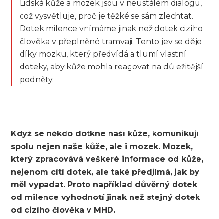
Lidská kůže a mozek jsou v neustálém dialogu,
což vysvětluje, proč je těžké se sám zlechtat.
Dotek milence vnímáme jinak než dotek cizího
člověka v přeplněné tramvaji. Tento jev se děje
díky mozku, který předvídá a tlumí vlastní
doteky, aby kůže mohla reagovat na důležitější
podněty.
Když se někdo dotkne naší kůže, komunikují
spolu nejen naše kůže, ale i mozek. Mozek,
který zpracovává veškeré informace od kůže,
nejenom cítí dotek, ale také předjímá, jak by
měl vypadat. Proto například důvěrný dotek
od milence vyhodnotí jinak než stejný dotek
od cizího člověka v MHD.