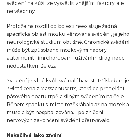
svědění na kůži lze vysvětlit vnějšími faktory, ale
ne všechny.
Protože na rozdíl od bolesti neexistuje žádná
specifická oblast mozku věnovaná svědění, je jeho
neurologické studium obtížné. Chronické svědění
může být způsobeno mozkovými nádory,
autoimunitními chorobami, užíváním drog nebo
nedostatkem železa.
Svědění je silné kvůli své naléhavosti. Příkladem je
39letá žena z Massachusetts, která po prodělání
pásového oparu trpěla silným svěděním na čele.
Během spánku si místo rozškrábala až na mozek a
musela být hospitalizována. I po zničení
nervových zakončení svědění přetrvávalo.
Nakažlivé jako zívání