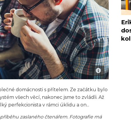
Eri
dos
ko
olečné domácnosti s přítelem. Ze začátku bylo
systém všech věcí, nakonec jsme to zvládli. Až
ý perfekcionista v rámci úklidu a on...
 příběhu zaslaného čtenářem. Fotografie má