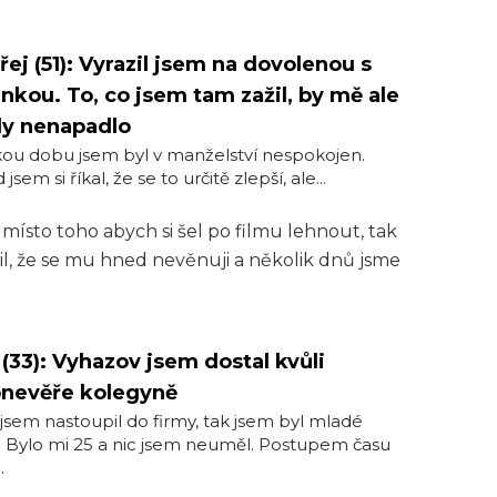
ej (51): Vyrazil jsem na dovolenou s
nkou. To, co jsem tam zažil, by mě ale
dy nenapadlo
ou dobu jsem byl v manželství nespokojen.
jsem si říkal, že se to určitě zlepší, ale...
 místo toho abych si šel po filmu lehnout, tak
il, že se mu hned nevěnuji a několik dnů jsme
 (33): Vyhazov jsem dostal kvůli
onevěře kolegyně
jsem nastoupil do firmy, tak jsem byl mladé
 Bylo mi 25 a nic jsem neuměl. Postupem času
.