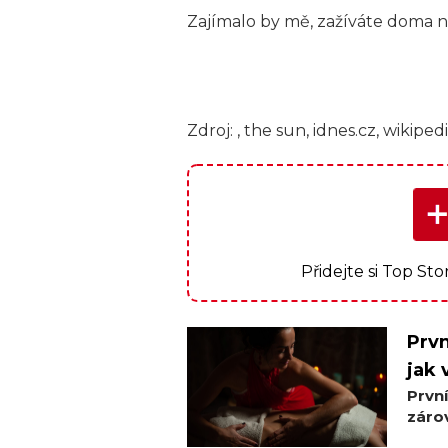
Zajímalo by mě, zažíváte doma
Zdroj: , the sun, idnes.cz, wikiped
Přidejte si Top St
Prvn
jak 
Prvn
zárov