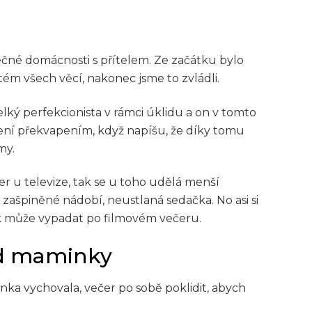
ečné domácnosti s přítelem. Ze začátku bylo
stém všech věcí, nakonec jsme to zvládli.
lký perfekcionista v rámci úklidu a on v tomto
ení překvapením, když napíšu, že díky tomu
my.
r u televize, tak se u toho udělá menší
zašpiněné nádobí, neustlaná sedačka. No asi si
tak může vypadat po filmovém večeru.
d maminky
inka vychovala, večer po sobě poklidit, abych