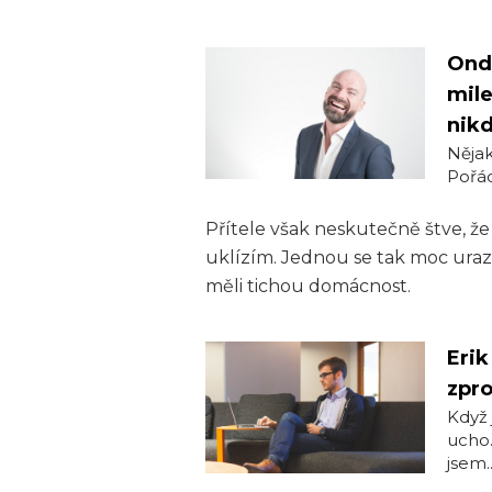
Ondř
mile
nik
Nějak
Pořád 
Přítele však neskutečně štve, že
uklízím. Jednou se tak moc uraz
měli tichou domácnost.
Erik
zpr
Když 
ucho.
jsem..