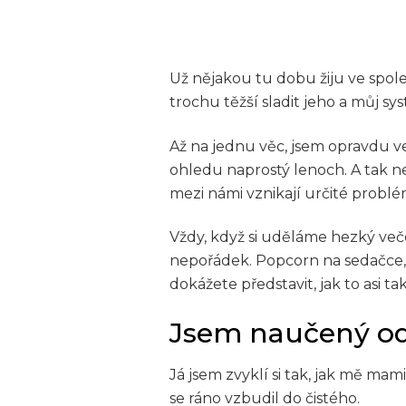
Už nějakou tu dobu žiju ve spol
trochu těžší sladit jeho a můj sy
Až na jednu věc, jsem opravdu ve
ohledu naprostý lenoch. A tak n
mezi námi vznikají určité problé
Vždy, když si uděláme hezký veče
nepořádek. Popcorn na sedačce, 
dokážete představit, jak to asi 
Jsem naučený o
Já jsem zvyklí si tak, jak mě mam
se ráno vzbudil do čistého.