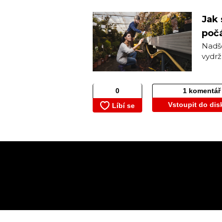
Jak 
počá
Nadše
vydrž
1 komentář
Vstoupit do dis