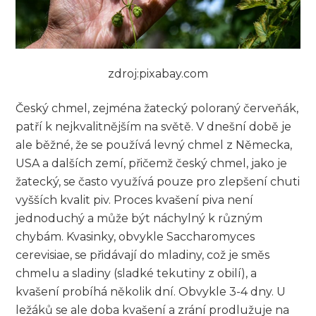
zdroj:pixabay.com
Český chmel, zejména žatecký poloraný červeňák,
patří k nejkvalitnějším na světě. V dnešní době je
ale běžné, že se používá levný chmel z Německa,
USA a dalších zemí, přičemž český chmel, jako je
žatecký, se často využívá pouze pro zlepšení chuti
vyšších kvalit piv. Proces kvašení piva není
jednoduchý a může být náchylný k různým
chybám. Kvasinky, obvykle Saccharomyces
cerevisiae, se přidávají do mladiny, což je směs
chmelu a sladiny (sladké tekutiny z obilí), a
kvašení probíhá několik dní. Obvykle 3-4 dny. U
ležáků se ale doba kvašení a zrání prodlužuje na