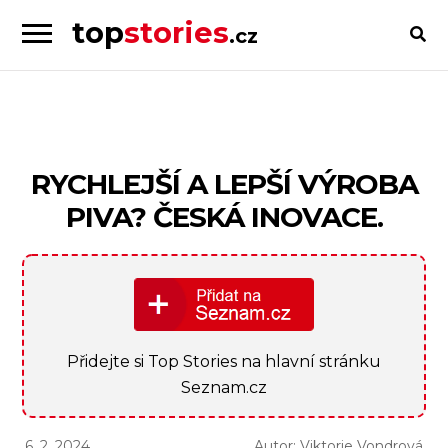
top
stories
.cz
Skip
Skip
to
to
Příběhy
navigation
content
od
lidí
pro
RYCHLEJŠÍ A LEPŠÍ VÝROBA
lidi
PIVA? ČESKÁ INOVACE.
Přidejte si Top Stories na hlavní stránku
Seznam.cz
6. 2. 2024
Autor: Viktorie Vondrová