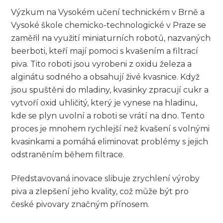
Výzkum na Vysokém učení technickém v Brně a
Vysoké škole chemicko-technologické v Praze se
zaměřil na využití miniaturních robotů, nazvaných
beerboti, kteří mají pomoci s kvašením a filtrací
piva. Tito roboti jsou vyrobeni z oxidu železa a
alginátu sodného a obsahují živé kvasnice. Když
jsou spuštěni do mladiny, kvasinky zpracují cukr a
vytvoří oxid uhličitý, který je vynese na hladinu,
kde se plyn uvolní a roboti se vrátí na dno. Tento
proces je mnohem rychlejší než kvašení s volnými
kvasinkami a pomáhá eliminovat problémy s jejich
odstraněním během filtrace.
Představovaná inovace slibuje zrychlení výroby
piva a zlepšení jeho kvality, což může být pro
české pivovary značným přínosem.