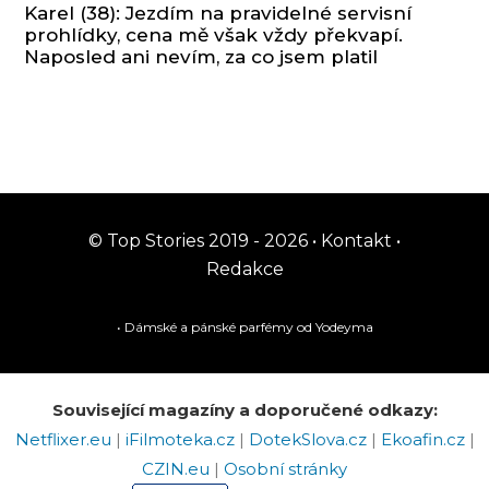
Karel (38): Jezdím na pravidelné servisní
prohlídky, cena mě však vždy překvapí.
Naposled ani nevím, za co jsem platil
© Top Stories 2019 - 2026 •
Kontakt
•
Redakce
• Dámské a pánské
parfémy
od Yodeyma
Související magazíny a doporučené odkazy:
Netflixer.eu
|
iFilmoteka.cz
|
DotekSlova.cz
|
Ekoafin.cz
|
CZIN.eu
|
Osobní stránky