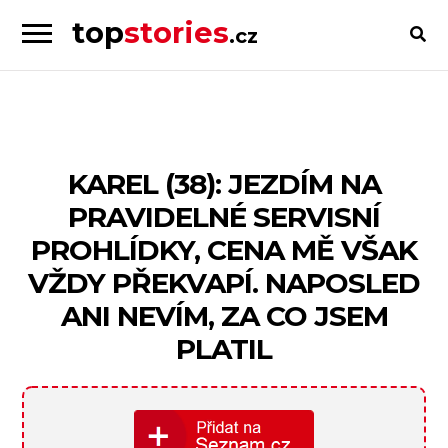
top
stories
.cz
Skip
Skip
to
to
Příběhy
navigation
content
od
lidí
pro
KAREL (38): JEZDÍM NA
lidi
PRAVIDELNÉ SERVISNÍ
PROHLÍDKY, CENA MĚ VŠAK
VŽDY PŘEKVAPÍ. NAPOSLED
ANI NEVÍM, ZA CO JSEM
PLATIL