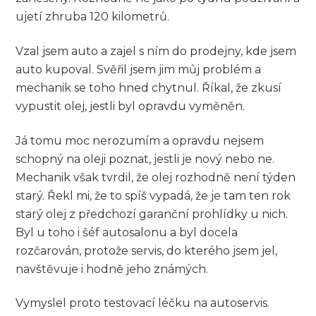
ujetí zhruba 120 kilometrů.
Vzal jsem auto a zajel s ním do prodejny, kde jsem
auto kupoval. Svěřil jsem jim můj problém a
mechanik se toho hned chytnul. Říkal, že zkusí
vypustit olej, jestli byl opravdu vyměněn.
Já tomu moc nerozumím a opravdu nejsem
schopný na oleji poznat, jestli je nový nebo ne.
Mechanik však tvrdil, že olej rozhodně není týden
starý. Řekl mi, že to spíš vypadá, že je tam ten rok
starý olej z předchozí garanční prohlídky u nich.
Byl u toho i šéf autosalonu a byl docela
rozčarován, protože servis, do kterého jsem jel,
navštěvuje i hodně jeho známých.
Vymyslel proto testovací léčku na autoservis.