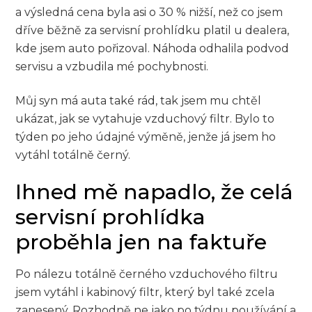
a výsledná cena byla asi o 30 % nižší, než co jsem
dříve běžně za servisní prohlídku platil u dealera,
kde jsem auto pořizoval. Náhoda odhalila podvod
servisu a vzbudila mé pochybnosti.
Můj syn má auta také rád, tak jsem mu chtěl
ukázat, jak se vytahuje vzduchový filtr. Bylo to
týden po jeho údajné výměně, jenže já jsem ho
vytáhl totálně černý.
Ihned mě napadlo, že celá
servisní prohlídka
proběhla jen na faktuře
Po nálezu totálně černého vzduchového filtru
jsem vytáhl i kabinový filtr, který byl také zcela
zanesený. Rozhodně ne jako po týdnu používání a