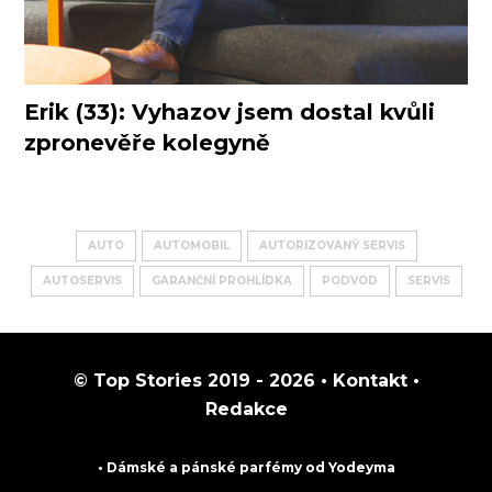
Erik (33): Vyhazov jsem dostal kvůli
zpronevěře kolegyně
AUTO
AUTOMOBIL
AUTORIZOVANÝ SERVIS
AUTOSERVIS
GARANČNÍ PROHLÍDKA
PODVOD
SERVIS
© Top Stories 2019 - 2026 •
Kontakt
•
Redakce
• Dámské a pánské
parfémy
od Yodeyma