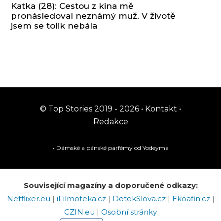
Katka (28): Cestou z kina mě
pronásledoval neznámý muž. V životě
jsem se tolik nebála
© Top Stories 2019 - 2026 •
Kontakt
•
Redakce
• Dámské a pánské
parfémy
od Yodeyma
Související magazíny a doporučené odkazy:
Netflixer.eu
|
iFilmoteka.cz
|
DotekSlova.cz
|
Ekoafin.cz
|
CZIN.eu
|
Osobní stránky