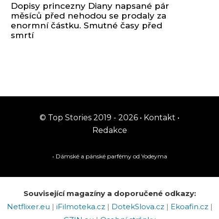
Dopisy princezny Diany napsané pár
měsíců před nehodou se prodaly za
enormní částku. Smutné časy před
smrtí
© Top Stories 2019 - 2026 •
Kontakt
•
Redakce
• Dámské a pánské
parfémy
od Yodeyma
Související magazíny a doporučené odkazy:
Netflixer.eu
|
iFilmoteka.cz
|
DotekSlova.cz
|
Ekoafin.cz
|