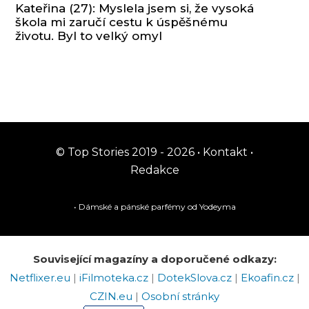
Kateřina (27): Myslela jsem si, že vysoká
škola mi zaručí cestu k úspěšnému
životu. Byl to velký omyl
© Top Stories 2019 - 2026 •
Kontakt
•
Redakce
• Dámské a pánské
parfémy
od Yodeyma
Související magazíny a doporučené odkazy:
Netflixer.eu
|
iFilmoteka.cz
|
DotekSlova.cz
|
Ekoafin.cz
|
CZIN.eu
|
Osobní stránky