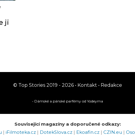
ě
 ji
© Top Stories 2019 - 2026 •
Kontakt
•
Redakce
• Dámské a pánské
parfémy
od Yodeyma
Související magazíny a doporučené odkazy:
eu
|
iFilmoteka.cz
|
DotekSlova.cz
|
Ekoafin.cz
|
CZIN.eu
|
Oso