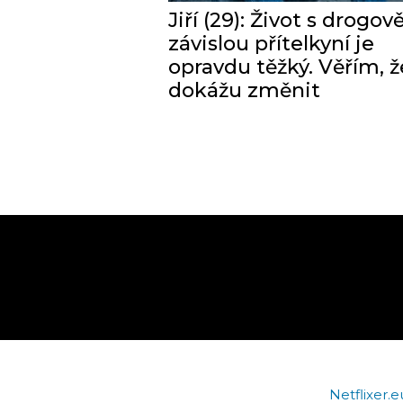
Jiří (29): Život s drogov
závislou přítelkyní je
opravdu těžký. Věřím, že
dokážu změnit
Netflixer.