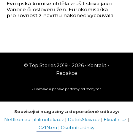
Evropská komise chtěla zrušit slova jako
Vánoce či oslovení žen. Eurokomisařka
pro rovnost z návrhu nakonec vycouvala
© Top Stories 2019 - 2026 •
Kontakt
•
Redakce
• Dámské a pánské
parfémy
od Yodeyma
Související magazíny a doporučené odkazy:
Netflixer.eu
|
iFilmoteka.cz
|
DotekSlova.cz
|
Ekoafin.cz
|
CZIN.eu
|
Osobní stránky