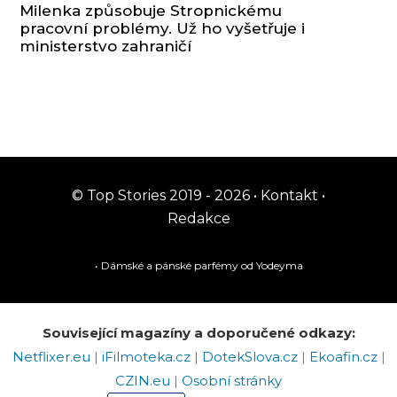
Milenka způsobuje Stropnickému
pracovní problémy. Už ho vyšetřuje i
ministerstvo zahraničí
© Top Stories 2019 - 2026 •
Kontakt
•
Redakce
• Dámské a pánské
parfémy
od Yodeyma
Související magazíny a doporučené odkazy:
Netflixer.eu
|
iFilmoteka.cz
|
DotekSlova.cz
|
Ekoafin.cz
|
CZIN.eu
|
Osobní stránky