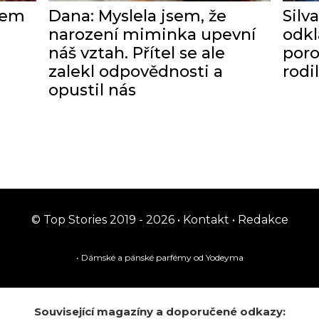
jsem
Dana: Myslela jsem, že
Silv
narození miminka upevní
odkl
náš vztah. Přítel se ale
poro
zalekl odpovědnosti a
rodi
opustil nás
© Top Stories 2019 - 2026 •
Kontakt
•
Redakce
• Dámské a pánské
parfémy
od Yodeyma
Související magazíny a doporučené odkazy: