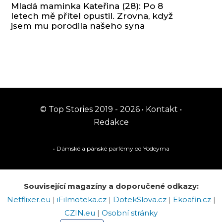
Mladá maminka Kateřina (28): Po 8
letech mě přítel opustil. Zrovna, když
jsem mu porodila našeho syna
© Top Stories 2019 - 2026 •
Kontakt
•
Redakce
• Dámské a pánské
parfémy
od Yodeyma
Související magazíny a doporučené odkazy:
Netflixer.eu
|
iFilmoteka.cz
|
DotekSlova.cz
|
Ekoafin.cz
|
CZIN.eu
|
Osobní stránky