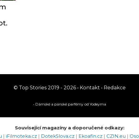
em
ot.
© Top Stories 2019 - 2026 •
Kontakt
•
Redakce
• Dámské a pánské
parfémy
od Yodeyma
Související magazíny a doporučené odkazy:
eu
|
iFilmoteka.cz
|
DotekSlova.cz
|
Ekoafin.cz
|
CZIN.eu
|
Oso