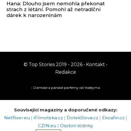
Hana: Dlouho jsem nemohla překonat
strach z létání. Pomohl až netradiční
dárek k narozeninám
© Top Stories 2019 - 2026 •
Kontakt
•
Redakce
• Dámské a pánské
parfémy
od Yodeyma
Související magazíny a doporučené odkazy:
Netflixer.eu
|
iFilmoteka.cz
|
DotekSlova.cz
|
Ekoafin.cz
|
CZIN.eu
|
Osobní stránky