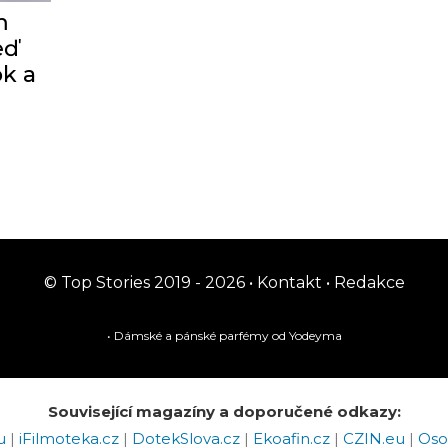
m
eď
ok a
© Top Stories 2019 - 2026 •
Kontakt
•
Redakce
• Dámské a pánské
parfémy
od Yodeyma
Související magazíny a doporučené odkazy:
eu
|
iFilmoteka.cz
|
DotekSlova.cz
|
Ekoafin.cz
|
CZIN.eu
|
Oso