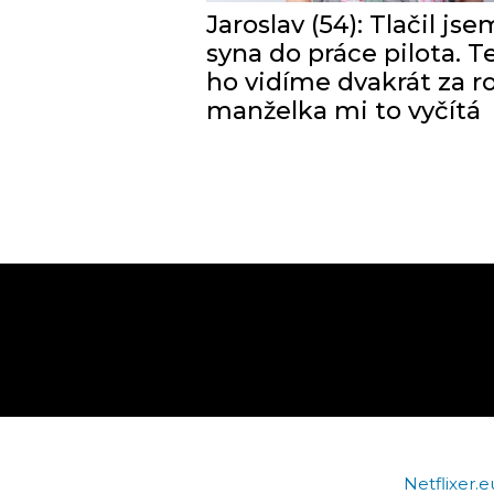
Jaroslav (54): Tlačil jse
syna do práce pilota. T
ho vidíme dvakrát za r
manželka mi to vyčítá
Netflixer.