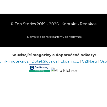
© Top Stories 2019 - 2026 •
Kontakt
•
Redakce
• Dámské a pánské
parfémy
od Yodeyma
Související magazíny a doporučené odkazy:
eu
|
iFilmoteka.cz
|
DotekSlova.cz
|
Ekoafin.cz
|
CZIN.eu
|
Oso