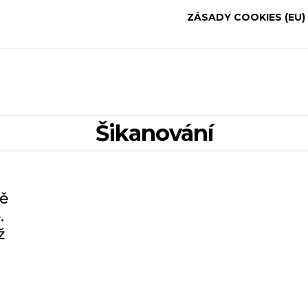
ZÁSADY COOKIES (EU)
šikanování
mě
.
ž