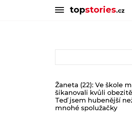
top
stories
.cz
Skip
Skip
to
to
Příběhy
navigation
content
od
lidí
pro
lidi
Žaneta (22): Ve škole 
šikanovali kvůli obezitě
Teď jsem hubenější ne
mnohé spolužačky