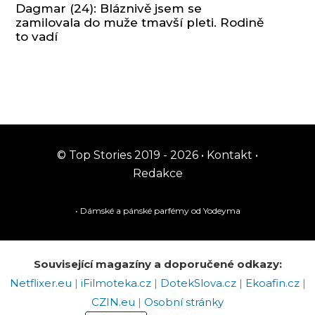
Dagmar (24): Bláznivě jsem se
zamilovala do muže tmavší pleti. Rodině
to vadí
© Top Stories 2019 - 2026 •
Kontakt
•
Redakce
• Dámské a pánské
parfémy
od Yodeyma
Související magazíny a doporučené odkazy:
Netflixer.eu
|
iFilmoteka.cz
|
DotekSlova.cz
|
Ekoafin.cz
|
CZIN.eu
|
Osobní stránky